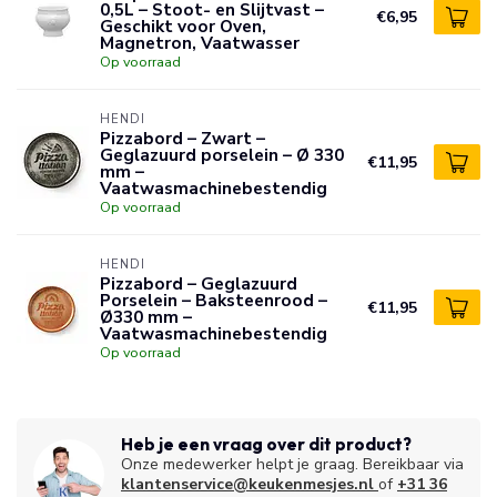
0,5L – Stoot- en Slijtvast –
€6,95
Geschikt voor Oven,
Magnetron, Vaatwasser
Op voorraad
HENDI
Pizzabord – Zwart –
Geglazuurd porselein – Ø 330
€11,95
mm –
Vaatwasmachinebestendig
Op voorraad
HENDI
Pizzabord – Geglazuurd
Porselein – Baksteenrood –
€11,95
Ø330 mm –
Vaatwasmachinebestendig
Op voorraad
Heb je een vraag over dit product?
Onze medewerker helpt je graag. Bereikbaar via
klantenservice@keukenmesjes.nl
of
+31 36