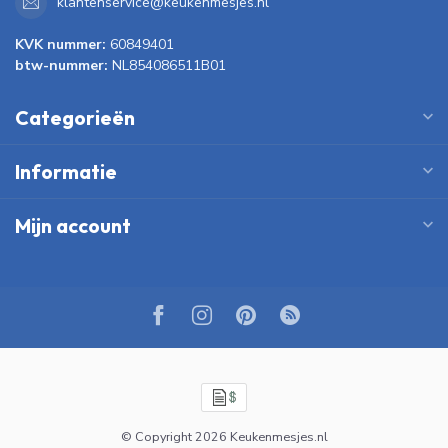
klantenservice@keukenmesjes.nl
KVK nummer:
60849401
btw-nummer:
NL854086511B01
Categorieën
Informatie
Mijn account
© Copyright 2026 Keukenmesjes.nl