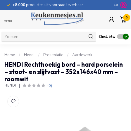
>8.000
producten uit voorraad leverbaar
100 dage
9.8
0
MENU
€
Incl. btw
Home
/
Hendi
/
Presentatie
/
Aardewerk
HENDI Rechthoekig bord – hard porselein
– stoot- en slijtvast – 352x146x40 mm –
roomwit
(0)
HENDI