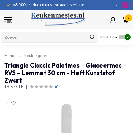
>8.000
producten uit voorraad leverbaar
100 dage
9.8
0
MENU
€
Incl. btw
Home
/
Keukengerei
Triangle Classic Paletmes – Glaceermes –
RVS – Lemmet 30 cm – Heft Kunststof
Zwart
(0)
TRIANGLE