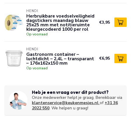
HENDI
Herbruikbare voedselveiligheid
dagstickers maandag blauw
€3,95
25x25 mm met notitieruimte
kleurgecodeerd 1000 per rol
Op voorraad
HENDI
Gastronorm container –
luchtdicht – 2,4L – transparant
€6,95
– 176x162x150 mm
Op voorraad
Heb je een vraag over dit product?
Onze medewerker helpt je graag. Bereikbaar via
klantenservice@keukenmesjes.nl
of
+31 36
2022 550
. We helpen u graag!