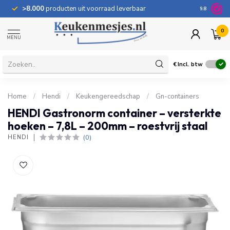
>8.000
producten uit voorraad leverbaar
100 dage
9.8
0
MENU
€
Incl. btw
Home
/
Hendi
/
Keukengereedschap
/
Gn-containers
HENDI Gastronorm container – versterkte
hoeken – 7,8L – 200mm – roestvrij staal
(0)
HENDI