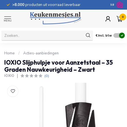
>8.000
producten uit voorraad leverbaar
100 dage
9.8
0
MENU
€
Incl. btw
Home
/
Acties-aanbiedingen
IOXIO Slijphulpje voor Aanzetstaal – 35
Graden Nauwkeurigheid – Zwart
(0)
IOXIO