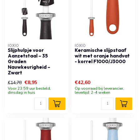
IOXIO
IOXIO
Slijphulpje voor
Keramische slijpstaaf
Aanzetstaal – 35
wit met oranje handvat
Graden
- korrel F1000/J3000
Nauwkeurigheid –
Zwart
€8,95
€42,60
€14,78
Voor 23:59 uur besteld,
Op voorraad bij leverancier,
dinsdag in huis
levertijd: 2-4 weken