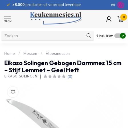
>8.000
producten uit voorraad leverbaar
100 dage
9.8
0
MENU
€
Incl. btw
Home
/
Messen
/
Vleesmessen
Eikaso Solingen Gebogen Darmmes 15 cm
– Stijf Lemmet – Geel Heft
(0)
EIKASO SOLINGEN