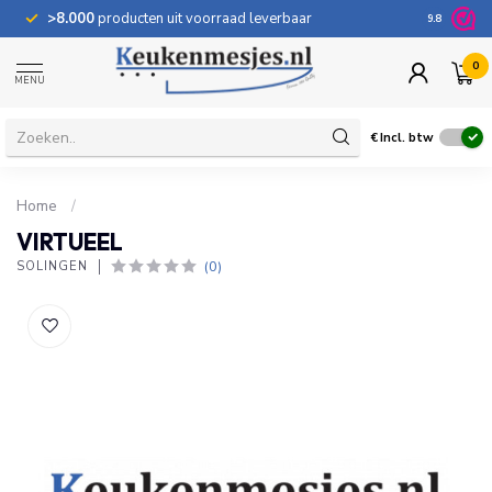
>8.000
producten uit voorraad leverbaar
100 dage
9.8
0
MENU
€
Incl. btw
Home
/
VIRTUEEL
(0)
SOLINGEN