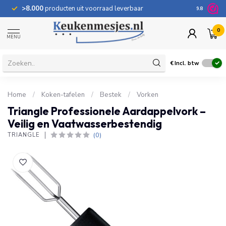
>8.000
producten uit voorraad leverbaar
100 dage
9.8
0
MENU
€
Incl. btw
Home
/
Koken-tafelen
/
Bestek
/
Vorken
Triangle Professionele Aardappelvork –
Veilig en Vaatwasserbestendig
(0)
TRIANGLE