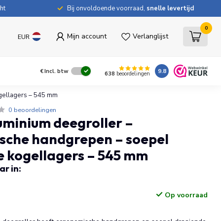
ht
Bij onvoldoende voorraad,
snelle levertijd
0
Mijn account
Verlanglijst
EUR
9.8
€
Incl. btw
638
beoordelingen
gellagers – 545 mm
0 beoordelingen
minium deegroller –
sche handgrepen – soepel
 kogellagers – 545 mm
r in:
Op voorraad