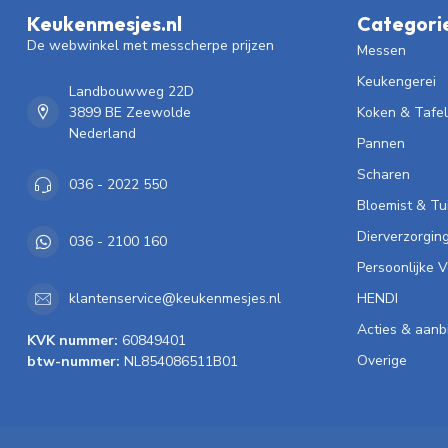
Keukenmesjes.nl
Categori
De webwinkel met messcherpe prijzen
Messen
Keukengerei
Landbouwweg 22D
3899 BE Zeewolde
Koken & Tafe
Nederland
Pannen
Scharen
036 - 2022 550
Bloemist & Tu
Dierverzorgin
036 - 2100 160
Persoonlijke 
HENDI
klantenservice@keukenmesjes.nl
Acties & aanb
KVK nummer:
60849401
Overige
btw-nummer:
NL854086511B01