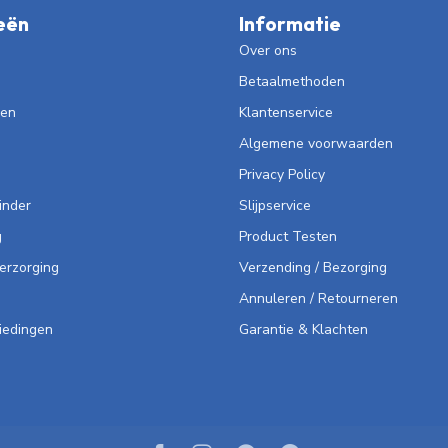
eën
Informatie
Over ons
Betaalmethoden
len
Klantenservice
Algemene voorwaarden
Privacy Policy
inder
Slijpservice
g
Product Testen
Verzorging
Verzending / Bezorging
Annuleren / Retourneren
iedingen
Garantie & Klachten