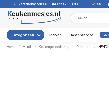
Verzendkosten
€4,95 (NL) en €7,95 (BE)
>8.000
p
Categorieën
Merken
Klantenservice
Sal
Home
/
Hendi
/
Keukengereedschap
/
Patisserie
/
HENDI 