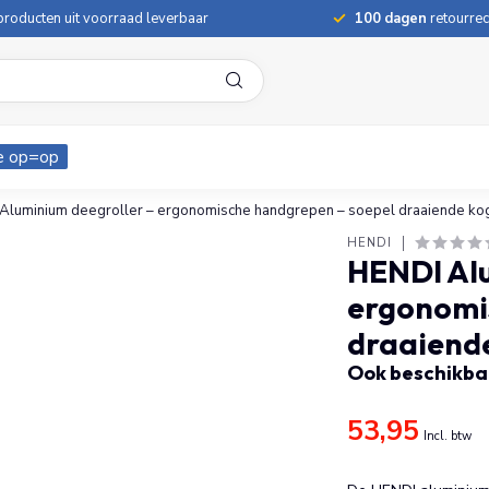
roducten uit voorraad leverbaar
100 dagen
retourrec
e op=op
Aluminium deegroller – ergonomische handgrepen – soepel draaiende ko
HENDI
HENDI Alu
ergonomi
draaiende
Ook beschikbaa
53,95
Incl. btw