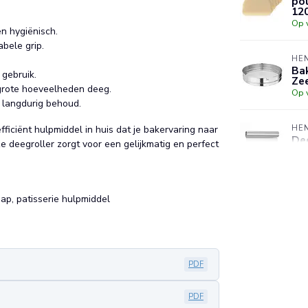
po
12
Op 
n hygiënisch.
bele grip.
HE
Ba
 gebruik.
Ze
 grote hoeveelheden deeg.
Op 
langdurig behoud.
HE
iciënt hulpmiddel in huis dat je bakervaring naar
Dee
ze deegroller zorgt voor een gelijkmatig en perfect
Va
Op 
ap, patisserie hulpmiddel
HE
Bak
va
Op 
PDF
PDF