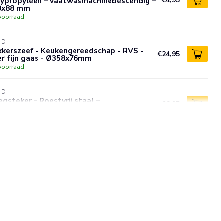
lypropyleen – vaatwasmachinebestendig –
€4,95
0x88 mm
voorraad
NDI
kkerszeef - Keukengereedschap - RVS -
€24,95
er fijn gaas - Ø358x76mm
voorraad
NDI
gsteker – Roestvrij staal –
€6,95
atwasserbestendig – 150x110 mm
voorraad
NDI
kerszeef - roestvast staal - fijn gaas -
€17,95
atwasbestendig - Ø 30,8 cm
voorraad