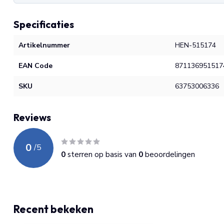
Specificaties
Artikelnummer
HEN-515174
EAN Code
871136951517
SKU
63753006336
Reviews
0
/
5
0
sterren op basis van
0
beoordelingen
Recent bekeken