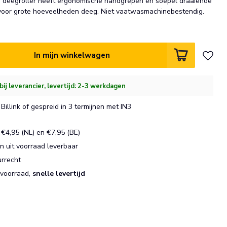
 deegroller heeft ergonomische handgrepen en soepel draaiende
 voor grote hoeveelheden deeg. Niet vaatwasmachinebestendig.
In mijn winkelwagen
bij leverancier, levertijd: 2-3 werkdagen
Billink of gespreid in 3 termijnen met IN3
€4,95 (NL) en €7,95 (BE)
 uit voorraad leverbaar
urrecht
 voorraad,
snelle levertijd