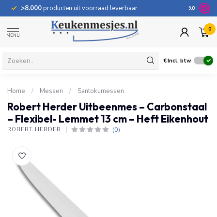
>8.000
producten uit voorraad leverbaar
100 dage
9.8
0
MENU
€
Incl. btw
Home
/
Messen
/
Santokumessen
Robert Herder Uitbeenmes – Carbonstaal
– Flexibel- Lemmet 13 cm – Heft Eikenhout
(0)
ROBERT HERDER