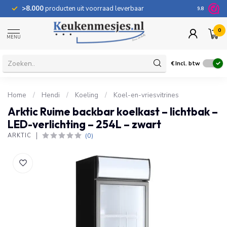
>8.000
producten uit voorraad leverbaar
100 dage
9.8
0
MENU
€
Incl. btw
Home
/
Hendi
/
Koeling
/
Koel-en-vriesvitrines
Arktic Ruime backbar koelkast – lichtbak –
LED-verlichting – 254L – zwart
(0)
ARKTIC