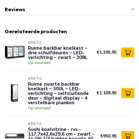
Reviews
Gerelateerde producten
ARKTIC
Ruime backbar koelkast –
drie schuifdeuren – LED-
€1.305,95
verlichting – zwart – 308L
Op voorraad
ARKTIC
Ruime zwarte backbar
koelkast – 300L – LED-
verlichting – zelfsluitende
€1.109,95
deur – digitaal display – 4
verstelbare planken
Op voorraad
ARKTIC
Sushi koelvitrine - rvs -
117,7x42,6x29,6 cm - zwart -
€950,95
4x GN 1/3 bakken hoogte 40