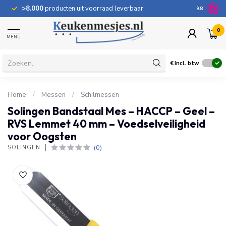
>8.000
producten uit voorraad leverbaar
100 dage
9.8
0
MENU
€
Incl. btw
Home
/
Messen
/
Schilmessen
Solingen Bandstaal Mes – HACCP – Geel –
RVS Lemmet 40 mm – Voedselveiligheid
voor Oogsten
(0)
SOLINGEN