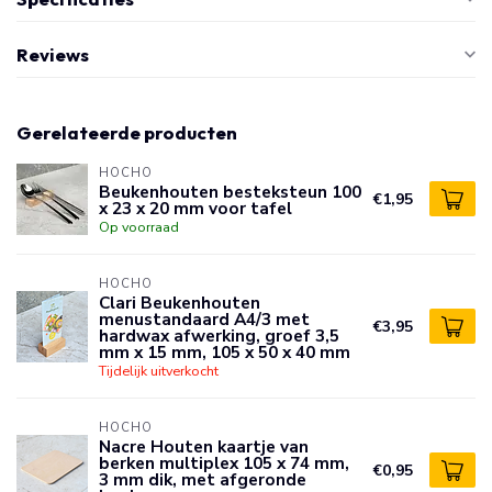
Reviews
Gerelateerde producten
HOCHO
Beukenhouten besteksteun 100
€1,95
x 23 x 20 mm voor tafel
Op voorraad
HOCHO
Clari Beukenhouten
menustandaard A4/3 met
€3,95
hardwax afwerking, groef 3,5
mm x 15 mm, 105 x 50 x 40 mm
Tijdelijk uitverkocht
HOCHO
Nacre Houten kaartje van
berken multiplex 105 x 74 mm,
€0,95
3 mm dik, met afgeronde