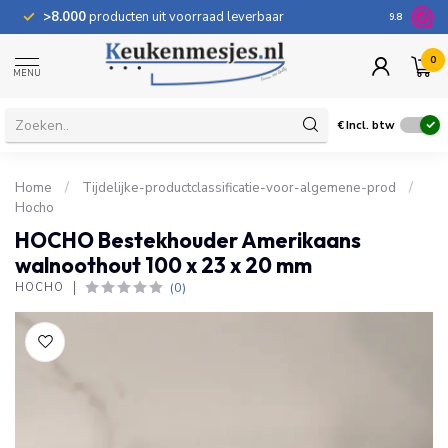
>8.000
producten uit voorraad leverbaar
100 dage
9.8
0
MENU
€
Incl. btw
Home
/
Tijdelijke-productclassificatie-voor-algemene-prod
/
Hocho
HOCHO Bestekhouder Amerikaans
walnoothout 100 x 23 x 20 mm
(0)
HOCHO