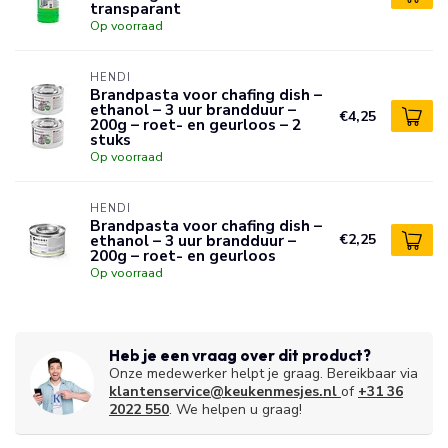
transparant
Op voorraad
HENDI
Brandpasta voor chafing dish –
ethanol – 3 uur brandduur –
€4,25
200g – roet- en geurloos – 2
stuks
Op voorraad
HENDI
Brandpasta voor chafing dish –
ethanol – 3 uur brandduur –
€2,25
200g – roet- en geurloos
Op voorraad
Heb je een vraag over dit product?
Onze medewerker helpt je graag. Bereikbaar via
klantenservice@keukenmesjes.nl
of
+31 36
2022 550
. We helpen u graag!