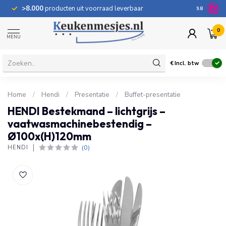
>8.000
producten uit voorraad leverbaar
100 dage
9.8
0
MENU
€
Incl. btw
Home
/
Hendi
/
Presentatie
/
Buffet-presentatie
HENDI Bestekmand – lichtgrijs –
vaatwasmachinebestendig –
Ø100x(H)120mm
(0)
HENDI