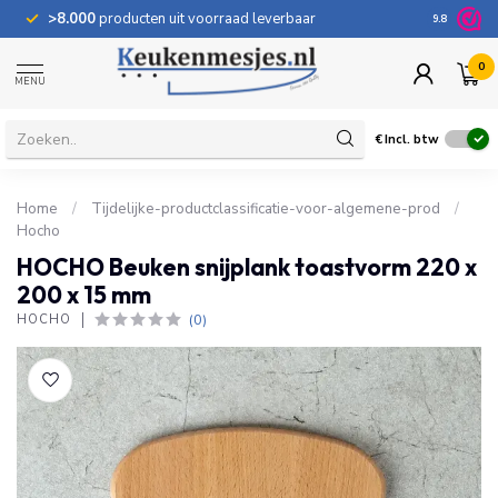
>8.000
producten uit voorraad leverbaar
100 dage
9.8
0
MENU
€
Incl. btw
Home
/
Tijdelijke-productclassificatie-voor-algemene-prod
/
Hocho
HOCHO Beuken snijplank toastvorm 220 x
200 x 15 mm
(0)
HOCHO