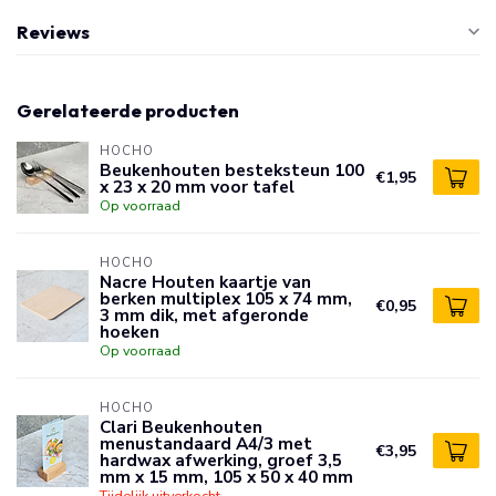
Reviews
Gerelateerde producten
HOCHO
Beukenhouten besteksteun 100
€1,95
x 23 x 20 mm voor tafel
Op voorraad
HOCHO
Nacre Houten kaartje van
berken multiplex 105 x 74 mm,
€0,95
3 mm dik, met afgeronde
hoeken
Op voorraad
HOCHO
Clari Beukenhouten
menustandaard A4/3 met
€3,95
hardwax afwerking, groef 3,5
mm x 15 mm, 105 x 50 x 40 mm
Tijdelijk uitverkocht