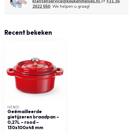
klantenservice@keukenmesjes.nl
of
+31 36
2022 550
. We helpen u graag!
Recent bekeken
HENDI
Geëmailleerde
gietijzeren braadpan –
0,27L – rood –
130x100x48 mm