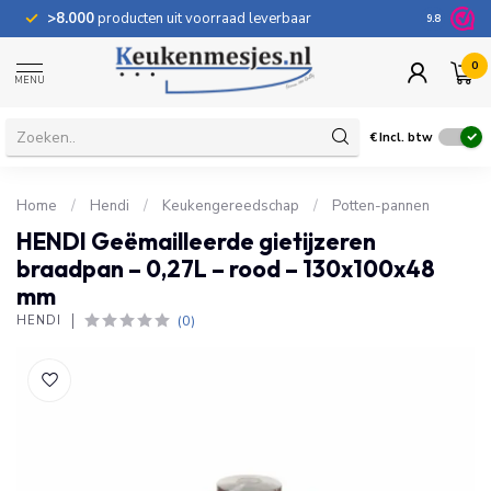
>8.000
producten uit voorraad leverbaar
100 dage
9.8
0
MENU
€
Incl. btw
Home
/
Hendi
/
Keukengereedschap
/
Potten-pannen
HENDI Geëmailleerde gietijzeren
braadpan – 0,27L – rood – 130x100x48
mm
(0)
HENDI