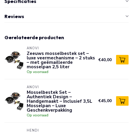
Specificaties
Reviews
Gerelateerde producten
ANOVI
Zeeuws mosselbestek set –
luxe veermechanisme – 2 stuks
€40,00
– met geëmailleerde
mosselpan 2,5 liter
Op voorraad
ANOVI
Mosselbestek Set –
Authentiek Design –
Handgemaakt – Inclusief 3,5L
€45,00
Mosselpan – Luxe
Geschenkverpakking
Op voorraad
HENDI