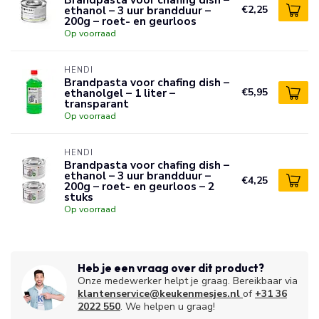
ethanol – 3 uur brandduur –
€2,25
200g – roet- en geurloos
Op voorraad
HENDI
Brandpasta voor chafing dish –
ethanolgel – 1 liter –
€5,95
transparant
Op voorraad
HENDI
Brandpasta voor chafing dish –
ethanol – 3 uur brandduur –
€4,25
200g – roet- en geurloos – 2
stuks
Op voorraad
Heb je een vraag over dit product?
Onze medewerker helpt je graag. Bereikbaar via
klantenservice@keukenmesjes.nl
of
+31 36
2022 550
. We helpen u graag!