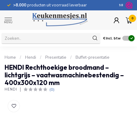
>8.000
producten uit voorraad leverbaar
100 dage
9.8
0
MENU
€
Incl. btw
Home
/
Hendi
/
Presentatie
/
Buffet-presentatie
HENDI Rechthoekige broodmand –
lichtgrijs – vaatwasmachinebestendig –
400x300x120 mm
(0)
HENDI