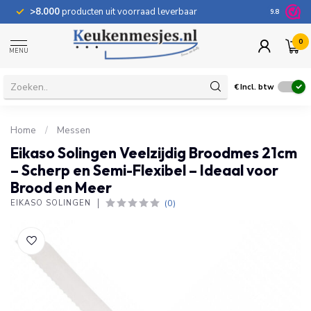
>8.000
producten uit voorraad leverbaar
100 dage
9.8
0
MENU
€
Incl. btw
Home
/
Messen
Eikaso Solingen Veelzijdig Broodmes 21cm
– Scherp en Semi-Flexibel – Ideaal voor
Brood en Meer
(0)
EIKASO SOLINGEN