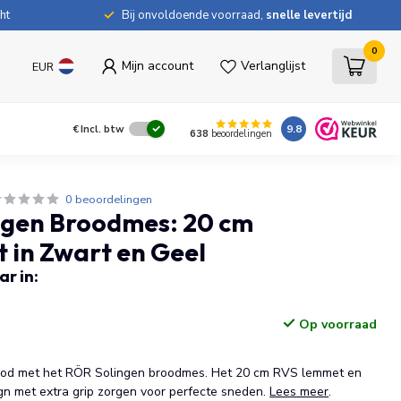
ht
Bij onvoldoende voorraad,
snelle levertijd
0
Mijn account
Verlanglijst
EUR
9.8
€
Incl. btw
638
beoordelingen
0 beoordelingen
ngen Broodmes: 20 cm
t in Zwart en Geel
r in:
Op voorraad
rood met het RÖR Solingen broodmes. Het 20 cm RVS lemmet en
gn met extra grip zorgen voor perfecte sneden.
Lees meer
.