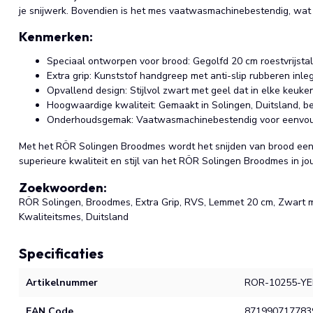
je snijwerk. Bovendien is het mes vaatwasmachinebestendig, wat 
Kenmerken:
Speciaal ontworpen voor brood: Gegolfd 20 cm roestvrijstal
Extra grip: Kunststof handgreep met anti-slip rubberen inle
Opvallend design: Stijlvol zwart met geel dat in elke keuken
Hoogwaardige kwaliteit: Gemaakt in Solingen, Duitsland, b
Onderhoudsgemak: Vaatwasmachinebestendig voor eenvoudi
Met het RÖR Solingen Broodmes wordt het snijden van brood een 
superieure kwaliteit en stijl van het RÖR Solingen Broodmes in j
Zoekwoorden:
RÖR Solingen, Broodmes, Extra Grip, RVS, Lemmet 20 cm, Zwart 
Kwaliteitsmes, Duitsland
Specificaties
Artikelnummer
ROR-10255-Y
EAN Code
871990717783