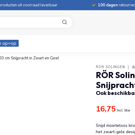
roducten uit voorraad leverbaar
100 dagen
retourrec
e op=op
 cm Snijpracht in Zwart en Geel
RÖR SOLINGEN
RÖR Soli
Snijprach
Ook beschikbaa
16,75
Incl. btw
Snijd moeiteloos b
het zwart-gele desi