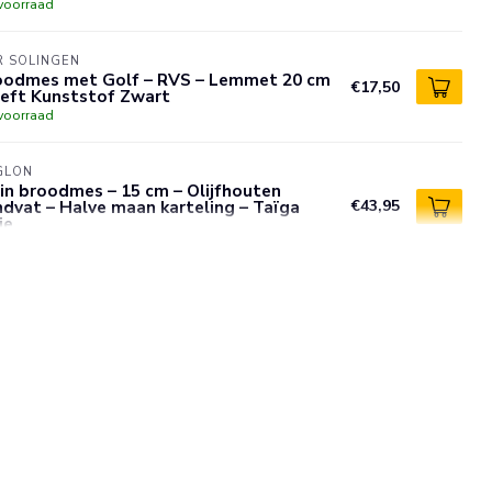
voorraad
R SOLINGEN
oodmes met Golf – RVS – Lemmet 20 cm
€17,50
Heft Kunststof Zwart
voorraad
GLON
in broodmes – 15 cm – Olijfhouten
dvat – Halve maan karteling – Taïga
€43,95
ie
voorraad
R SOLINGEN
oodmes – Universeelmes – Rood – 18 cm
€5,95
voorraad