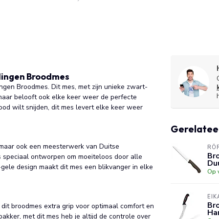
lingen Broodmes
ingen Broodmes. Dit mes, met zijn unieke zwart-
 maar belooft ook elke keer weer de perfecte
od wilt snijden, dit mes levert elke keer weer
Gerelatee
, maar ook een meesterwerk van Duitse
RÖ
Br
s speciaal ontworpen om moeiteloos door alle
Duu
-gele design maakt dit mes een blikvanger in elke
Op 
EIK
Br
 dit broodmes extra grip voor optimaal comfort en
Han
akker, met dit mes heb je altijd de controle over