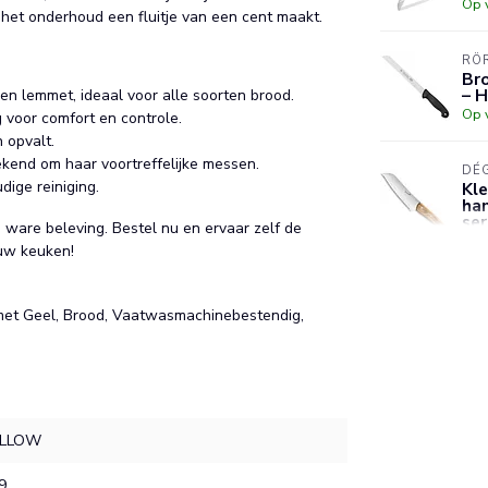
Op 
het onderhoud een fluitje van een cent maakt.
RÖ
Br
– 
en lemmet, ideaal voor alle soorten brood.
Op 
g voor comfort en controle.
 opvalt.
ekend om haar voortreffelijke messen.
DÉ
ge reiniging.
Kle
han
ser
ware beleving. Bestel nu en ervaar zelf de
Op 
ouw keuken!
RÖ
met Geel, Brood, Vaatwasmachinebestendig,
Br
Op 
ELLOW
9