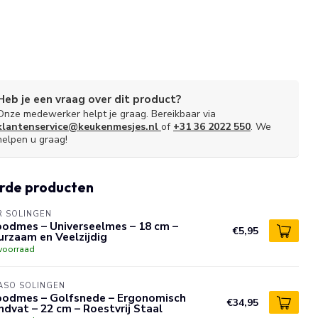
Heb je een vraag over dit product?
Onze medewerker helpt je graag. Bereikbaar via
klantenservice@keukenmesjes.nl
of
+31 36 2022 550
. We
helpen u graag!
rde producten
R SOLINGEN
oodmes – Universeelmes – 18 cm –
€5,95
rzaam en Veelzijdig
voorraad
ASO SOLINGEN
oodmes – Golfsnede – Ergonomisch
€34,95
dvat – 22 cm – Roestvrij Staal