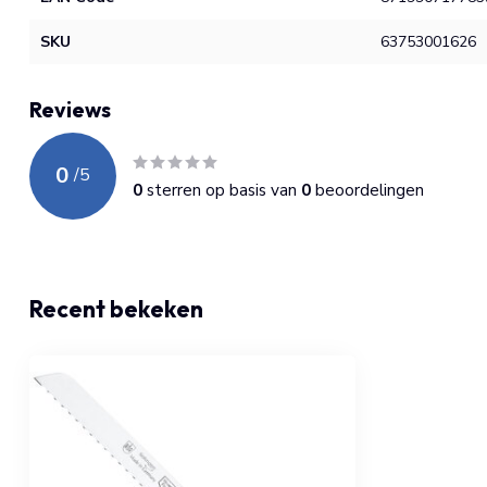
SKU
63753001626
Reviews
0
/
5
0
sterren op basis van
0
beoordelingen
Recent bekeken