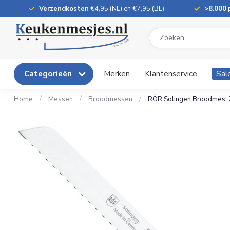
Verzendkosten
€4,95 (NL) en €7,95 (BE)
>8.000
p
Categorieën
Merken
Klantenservice
Sal
Home
/
Messen
/
Broodmessen
/
RÖR Solingen Broodmes: 20