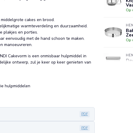
Kn
Va
Op 
 middelgrote cakes en brood.
HE
elijkmatige warmteverdeling en duurzaamheid.
Ba
e plakjes en porties.
Ze
aar eenvoudig met de hand schoon te maken.
Op 
 en manoeuvreren.
HE
ENDI Cakevorm is een onmisbaar hulpmiddel in
Dee
elijke ontwerp, zul je keer op keer genieten van
Va
Op 
rie hulpmiddelen
HE
Bak
va
Op 
PDF
PDF