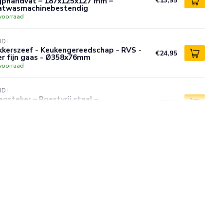
ijphandvat – 187x125x127 mm –
€13,95
atwasmachinebestendig
voorraad
NDI
kkerszeef - Keukengereedschap - RVS -
€24,95
er fijn gaas - Ø358x76mm
voorraad
NDI
gsteker – Roestvrij staal –
€6,95
atwasserbestendig – 150x110 mm
voorraad
NDI
kerszeef - roestvast staal - fijn gaas -
€17,95
atwasbestendig - Ø 30,8 cm
voorraad