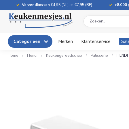
Verzendkosten
€4,95 (NL) en €7,95 (BE)
>8.000
p
Categorieën
Merken
Klantenservice
Sal
Home
/
Hendi
/
Keukengereedschap
/
Patisserie
/
HENDI 