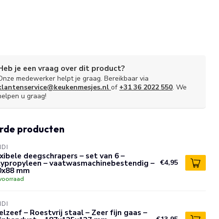
Heb je een vraag over dit product?
Onze medewerker helpt je graag. Bereikbaar via
klantenservice@keukenmesjes.nl
of
+31 36 2022 550
. We
helpen u graag!
rde producten
NDI
xibele deegschrapers – set van 6 –
lypropyleen – vaatwasmachinebestendig –
€4,95
0x88 mm
voorraad
NDI
lzeef – Roestvrij staal – Zeer fijn gaas –