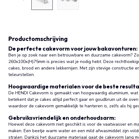
Productomschrijving
De perfecte cakevorm voor jouw bakavonturen:
Ben je op zoek naar een betrouwbare en duurzame cakevorm? Zo
260x100x(H)75mm is precies wat je nodig hebt. Deze rechthoekige
cakes, brood en andere lekkernijen. Met zijn stevige constructie e
teleurstellen.
Hoogwaardige materialen voor de beste resulta
De HENDI Cakevorm is gemaakt van hoogwaardig aluminium, wat zo
betekent dat je cakes altijd perfect gaar en goudbruin uit de ove
waardoor de cakevorm gemakkelijk te hanteren is, zelfs als hij ge
Gebruiksvriendelijk en onderhoudsarm:
Hoewel deze cakevorm niet geschikt is voor de vaatwasser en ma
maken. Een beetje warm water en een mild afwasmiddel zijn vol
stralen. Dankzij het duurzame materiaal gaat de cakevorm lang mee