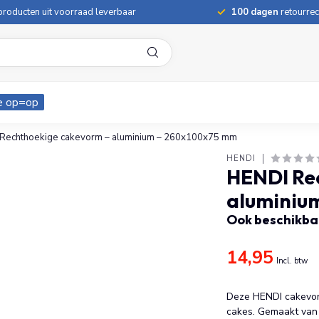
roducten uit voorraad leverbaar
100 dagen
retourrec
e op=op
Rechthoekige cakevorm – aluminium – 260x100x75 mm
HENDI
HENDI Re
aluminiu
Ook beschikbaa
14,95
Incl. btw
Deze HENDI cakevor
cakes. Gemaakt van