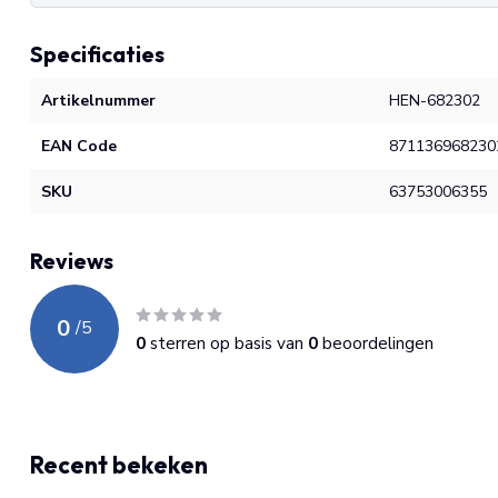
Specificaties
Artikelnummer
HEN-682302
EAN Code
871136968230
SKU
63753006355
Reviews
0
/
5
0
sterren op basis van
0
beoordelingen
Recent bekeken