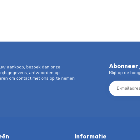
Abonneer j
f uw aankoop, bezoek dan onze
Blijf op de hoo
drijfsgegevens, antwoorden op
eren om contact met ons op te nemen.
eën
Informatie