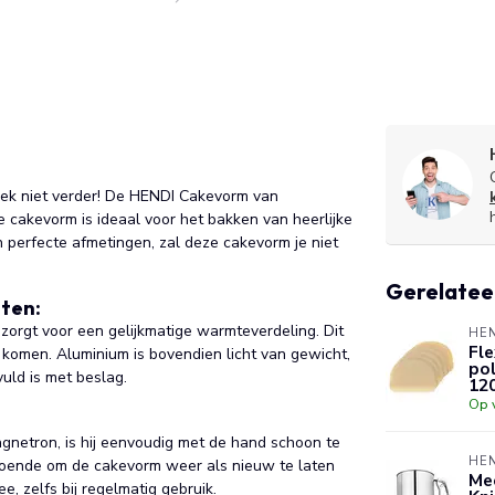
ek niet verder! De HENDI Cakevorm van
 cakevorm is ideaal voor het bakken van heerlijke
n perfecte afmetingen, zal deze cakevorm je niet
Gerelatee
ten:
rgt voor een gelijkmatige warmteverdeling. Dit
HE
Fle
n komen. Aluminium is bovendien licht van gewicht,
po
vuld is met beslag.
12
Op 
gnetron, is hij eenvoudig met de hand schoon te
HE
doende om de cakevorm weer als nieuw te laten
Mee
, zelfs bij regelmatig gebruik.