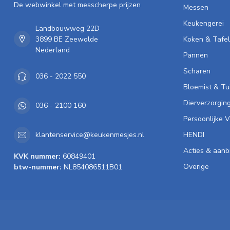
De webwinkel met messcherpe prijzen
Messen
Keukengerei
Landbouwweg 22D
3899 BE Zeewolde
Koken & Tafe
Nederland
Pannen
Scharen
036 - 2022 550
Bloemist & Tu
Dierverzorgin
036 - 2100 160
Persoonlijke 
HENDI
klantenservice@keukenmesjes.nl
Acties & aanb
KVK nummer:
60849401
Overige
btw-nummer:
NL854086511B01