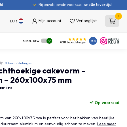
ht
Bij onvoldoende voorraad,
snelle levertijd
0
Mijn account
Verlanglijst
EUR
9.8
€
Incl. btw
638
beoordelingen
0 beoordelingen
chthoekige cakevorm –
m – 260x100x75 mm
r in:
Op voorraad
m van 260x100x75 mm is perfect voor het bakken van heerlijke
 duurzaam aluminium en eenvoudig schoon te maken.
Lees meer
.