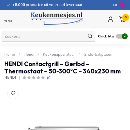
>8.000
producten uit voorraad leverbaar
100 dage
9.8
0
MENU
€
Incl. btw
Home
/
Hendi
/
Keukenapparatuur
/
Grills-bakplaten
HENDI Contactgrill – Geribd –
Thermostaat – 50-300°C – 340x230 mm
(0)
HENDI