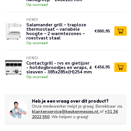
Op voorraad
HENDI
Salamander grill – traploze
thermostaat – variabele
€880,95
hoogte – 2 warmtezones –
roestvast staal
Op voorraad
HENDI
Contactgrill - rvs en gietijzer
- hotdogbroodjes en wraps, 4
€456,95
sleuven - 385x285x(H)254 mm
Op voorraad
Heb je een vraag over dit product?
Onze medewerker helpt je graag. Bereikbaar via
klantenservice@keukenmesjes.nl
of
+31 36
2022 550
. We helpen u graag!