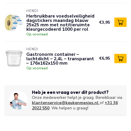
HENDI
Herbruikbare voedselveiligheid
dagstickers maandag blauw
€3,95
25x25 mm met notitieruimte
kleurgecodeerd 1000 per rol
Op voorraad
HENDI
Gastronorm container –
luchtdicht – 2,4L – transparant
€6,95
– 176x162x150 mm
Op voorraad
Heb je een vraag over dit product?
Onze medewerker helpt je graag. Bereikbaar via
klantenservice@keukenmesjes.nl
of
+31 36
2022 550
. We helpen u graag!