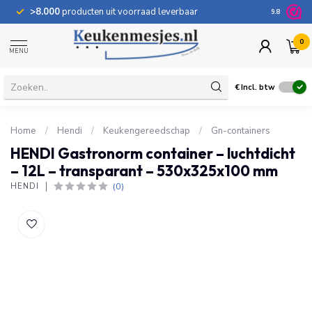
>8.000
producten uit voorraad leverbaar
100 dage
9.8
0
MENU
€
Incl. btw
Home
/
Hendi
/
Keukengereedschap
/
Gn-containers
HENDI Gastronorm container – luchtdicht
– 12L – transparant – 530x325x100 mm
(0)
HENDI