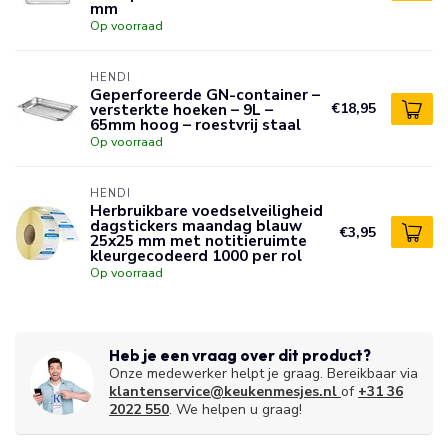
mm
Op voorraad
HENDI
Geperforeerde GN-container –
versterkte hoeken – 9L –
€18,95
65mm hoog – roestvrij staal
Op voorraad
HENDI
Herbruikbare voedselveiligheid
dagstickers maandag blauw
€3,95
25x25 mm met notitieruimte
kleurgecodeerd 1000 per rol
Op voorraad
Heb je een vraag over dit product?
Onze medewerker helpt je graag. Bereikbaar via
klantenservice@keukenmesjes.nl
of
+31 36
2022 550
. We helpen u graag!