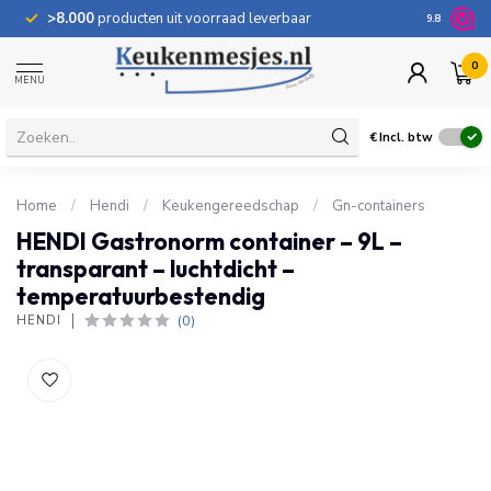
>8.000
producten uit voorraad leverbaar
100 dage
9.8
0
MENU
€
Incl. btw
Home
/
Hendi
/
Keukengereedschap
/
Gn-containers
HENDI Gastronorm container – 9L –
transparant – luchtdicht –
temperatuurbestendig
(0)
HENDI