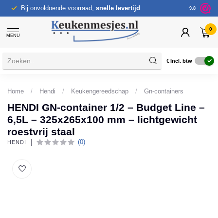
Bij onvoldoende voorraad,
snelle levertijd
9.8
0
MENU
€
Incl. btw
Home
/
Hendi
/
Keukengereedschap
/
Gn-containers
HENDI GN-container 1/2 – Budget Line –
6,5L – 325x265x100 mm – lichtgewicht
roestvrij staal
(0)
HENDI