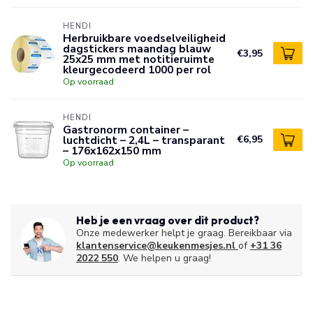
HENDI
Herbruikbare voedselveiligheid
dagstickers maandag blauw
€3,95
25x25 mm met notitieruimte
kleurgecodeerd 1000 per rol
Op voorraad
HENDI
Gastronorm container –
luchtdicht – 2,4L – transparant
€6,95
– 176x162x150 mm
Op voorraad
Heb je een vraag over dit product?
Onze medewerker helpt je graag. Bereikbaar via
klantenservice@keukenmesjes.nl
of
+31 36
2022 550
. We helpen u graag!