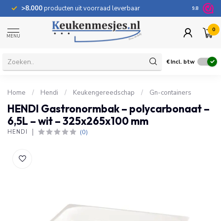
>8.000
producten uit voorraad leverbaar
100 dage
9.8
0
MENU
€
Incl. btw
Home
/
Hendi
/
Keukengereedschap
/
Gn-containers
HENDI Gastronormbak – polycarbonaat –
6,5L – wit – 325x265x100 mm
(0)
HENDI