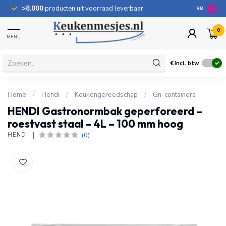
>8.000
producten uit voorraad leverbaar
100 dage
9.8
0
MENU
€
Incl. btw
Home
/
Hendi
/
Keukengereedschap
/
Gn-containers
HENDI Gastronormbak geperforeerd –
roestvast staal – 4L – 100 mm hoog
(0)
HENDI