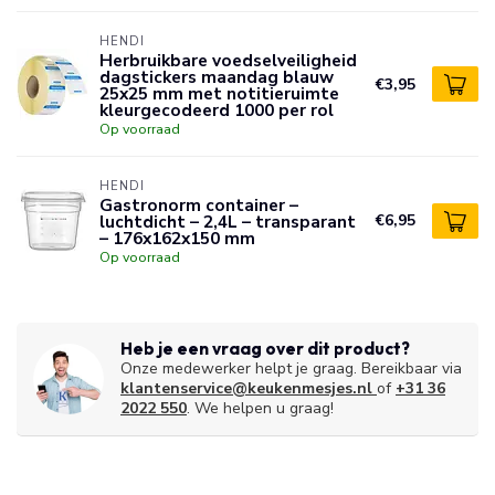
HENDI
Herbruikbare voedselveiligheid
dagstickers maandag blauw
€3,95
25x25 mm met notitieruimte
kleurgecodeerd 1000 per rol
Op voorraad
HENDI
Gastronorm container –
luchtdicht – 2,4L – transparant
€6,95
– 176x162x150 mm
Op voorraad
Heb je een vraag over dit product?
Onze medewerker helpt je graag. Bereikbaar via
klantenservice@keukenmesjes.nl
of
+31 36
2022 550
. We helpen u graag!