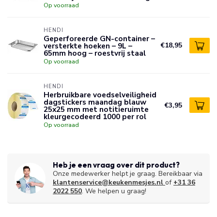
Op voorraad
HENDI
Geperforeerde GN-container –
versterkte hoeken – 9L –
€18,95
65mm hoog – roestvrij staal
Op voorraad
HENDI
Herbruikbare voedselveiligheid
dagstickers maandag blauw
€3,95
25x25 mm met notitieruimte
kleurgecodeerd 1000 per rol
Op voorraad
Heb je een vraag over dit product?
Onze medewerker helpt je graag. Bereikbaar via
klantenservice@keukenmesjes.nl
of
+31 36
2022 550
. We helpen u graag!