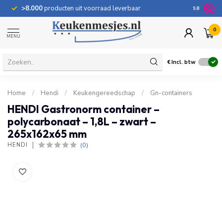
>8.000
producten uit voorraad leverbaar
100 dage
9.8
0
MENU
€
Incl. btw
Home
/
Hendi
/
Keukengereedschap
/
Gn-containers
HENDI Gastronorm container –
polycarbonaat – 1,8L – zwart –
265x162x65 mm
(0)
HENDI