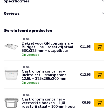
Specificaties
Reviews
Gerelateerde producten
HENDI
Deksel voor GN containers –
Budget Line – roestvrij staal –
€11,95
530x325 mm – stapelbaar
Op voorraad
HENDI
Gastronorm container –
luchtdicht – transparant –
€12,95
12,5L – 325x265x200 mm
Op voorraad
HENDI
Gastronorm container –
versterkte hoeken – 1,6L –
€6,95
roestvrij staal – 100mm hoog