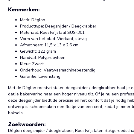
Kenmerken:
Merk: Déglon
Producttype: Deegsnijder / Deegkrabber
Materiaal: Roestvrijstaal SUS-301
Vorm van het blad: Vierkant, stevig
Afmetingen: 11,5 x 13 x 2,6 cm
Gewicht: 122 gram
Handvat: Polypropyleen
Kleur: Zwart
Onderhoud: Vaatwasmachinebestendig
Garantie: Levenslang
Met de Déglon roestvrijstalen deegsnijder / deegkrabber haal je 
dat je bakervaring naar een hoger niveau tilt. Of je nu een profe
deze deegsnijder biedt de precisie en het comfort dat je nodig h
ontwerp is schoonmaken een fluitje van een cent, zodat je meer t
baksels.
Zoekwoorden:
Déglon deegsnijder / deegkrabber, Roestvrijstalen Bakgereedscha