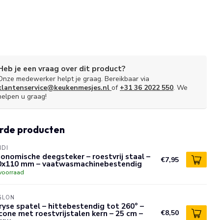
Heb je een vraag over dit product?
Onze medewerker helpt je graag. Bereikbaar via
klantenservice@keukenmesjes.nl
of
+31 36 2022 550
. We
helpen u graag!
rde producten
NDI
onomische deegsteker – roestvrij staal –
€7,95
0x110 mm – vaatwasmachinebestendig
voorraad
GLON
yse spatel – hittebestendig tot 260° –
icone met roestvrijstalen kern – 25 cm –
€8,50