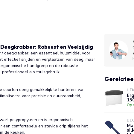
 Deegkrabber: Robuust en Veelzijdig
r / deegkrabber, een essentieel hulpmiddel voor
t effectief snijden en verplaatsen van deeg, maar
e ergonomische handgreep en de robuuste
professioneel als thuisgebruik.
Gerelatee
de soorten deeg gemakkelijk te hanteren, van
HE
Erg
timaliseerd voor precisie en duurzaamheid,
15
Op 
wart polypropyleen en is ergonomisch
DÉ
Mar
een comfortabele en stevige grip tijdens het
sil
 in de keuken.