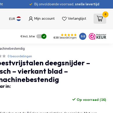
ht
Bij onvoldoende voorraad,
snelle levertijd
0
Mijn account
Verlanglijst
EUR
9.8
€
Incl. btw
638
beoordelingen
machinebestendig
0 beoordelingen
estvrijstalen deegsnijder –
ch – vierkant blad –
achinebestendig
r in:
Op voorraad (16)