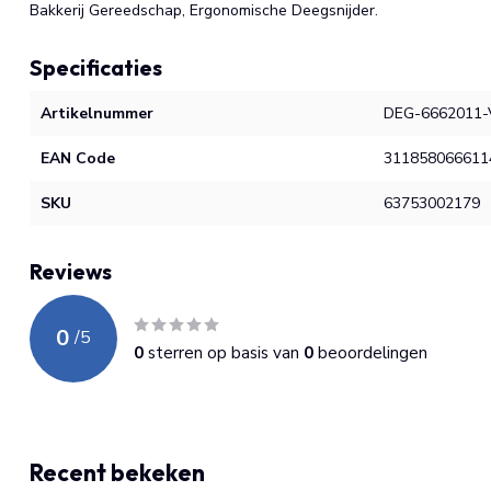
Bakkerij Gereedschap, Ergonomische Deegsnijder.
Specificaties
Artikelnummer
DEG-6662011-
EAN Code
311858066611
SKU
63753002179
Reviews
0
/
5
0
sterren op basis van
0
beoordelingen
Recent bekeken