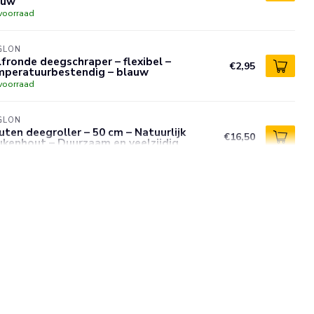
auw
voorraad
GLON
fronde deegschraper – flexibel –
€2,95
mperatuurbestendig – blauw
voorraad
GLON
ten deegroller – 50 cm – Natuurlijk
€16,50
kenhout – Duurzaam en veelzijdig
voorraad
GLON
tebestendige spatel 40 cm – siliconen en
stvrijstalen kern – Stop'Glisse antislip –
€14,75
auw
voorraad