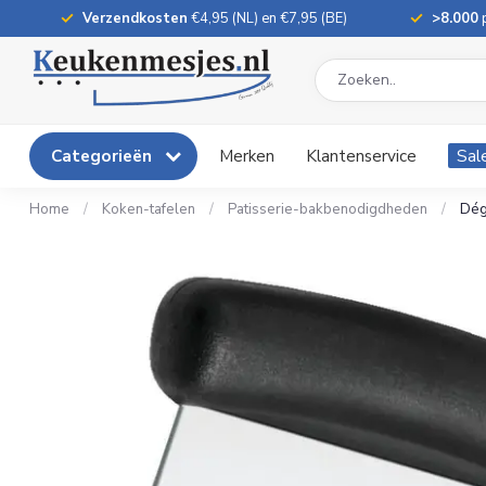
Verzendkosten
€4,95 (NL) en €7,95 (BE)
>8.000
p
Categorieën
Merken
Klantenservice
Sal
Home
/
Koken-tafelen
/
Patisserie-bakbenodigdheden
/
Dég