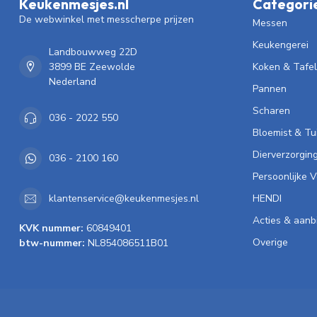
Keukenmesjes.nl
Categori
De webwinkel met messcherpe prijzen
Messen
Keukengerei
Landbouwweg 22D
3899 BE Zeewolde
Koken & Tafe
Nederland
Pannen
Scharen
036 - 2022 550
Bloemist & Tu
Dierverzorgin
036 - 2100 160
Persoonlijke 
HENDI
klantenservice@keukenmesjes.nl
Acties & aanb
KVK nummer:
60849401
Overige
btw-nummer:
NL854086511B01