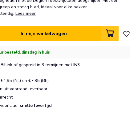
digheden met de Déglon roestvrijstalen deegsnijder. Met een
eep en stevig blad, ideaal voor elke bakker.
tendig.
Lees meer
.
In mijn winkelwagen
ur besteld, dinsdag in huis
Billink of gespreid in 3 termijnen met IN3
€4,95 (NL) en €7,95 (BE)
 uit voorraad leverbaar
urrecht
 voorraad,
snelle levertijd