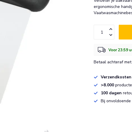
Verbeter je bakvaar
ergonomische handgr
Vaatwasmachinebes
Voor 23:59 u
Betaal achteraf met 
Verzendkosten
>8.000
producten
100 dagen
reto
Bij onvoldoende