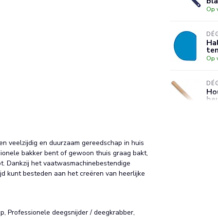
bl
Op 
DÉ
Hal
te
Op 
DÉ
Hou
beu
Op 
DÉ
Hit
een veelzijdig en duurzaam gereedschap in huis
roe
ssionele bakker bent of gewoon thuis graag bakt,
bl
ebt. Dankzij het vaatwasmachinebestendige
Op 
ijd kunt besteden aan het creëren van heerlijke
p, Professionele deegsnijder / deegkrabber,