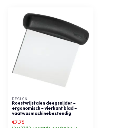
DÉGLON
Roestvrijstalen deegsnijder –
ergonomisch – vierkant blad –
vaatwasmachinebestendig
€7,75
Voor 23:59 uur besteld, dinsdag in huis