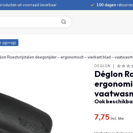
roducten uit voorraad leverbaar
100 dagen
retourrec
e op=op
lon Roestvrijstalen deegsnijder – ergonomisch – vierkant blad – vaatwas
DÉGLON
Déglon Ro
ergonomis
vaatwasm
Ook beschikbaa
7,75
Incl. btw