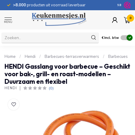
>8.000
producten uit voorraad leverbaar
100 dage
9.8
0
MENU
€
Incl. btw
Home
/
Hendi
/
Barbecues-terrasverwarmers
/
Barbecues
HENDI Gasslang voor barbecue – Geschikt
voor bak-, grill- en roast-modellen –
Duurzaam en flexibel
(0)
HENDI