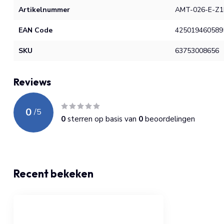
Artikelnummer
AMT-026-E-Z1
EAN Code
425019460589
SKU
63753008656
Reviews
0
/
5
0
sterren op basis van
0
beoordelingen
Recent bekeken