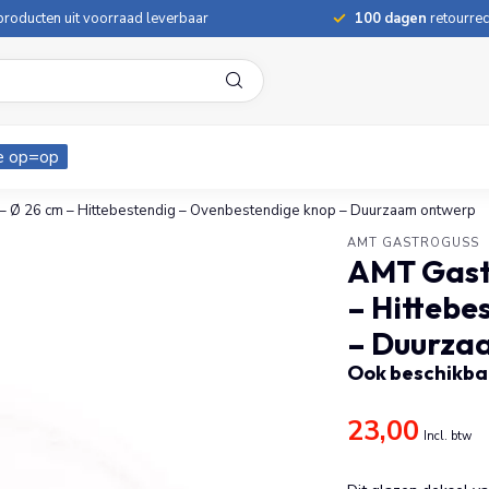
roducten uit voorraad leverbaar
100 dagen
retourrec
e op=op
 Ø 26 cm – Hittebestendig – Ovenbestendige knop – Duurzaam ontwerp
AMT GASTROGUSS
AMT Gastr
– Hittebe
– Duurza
Ook beschikbaa
23,00
Incl. btw