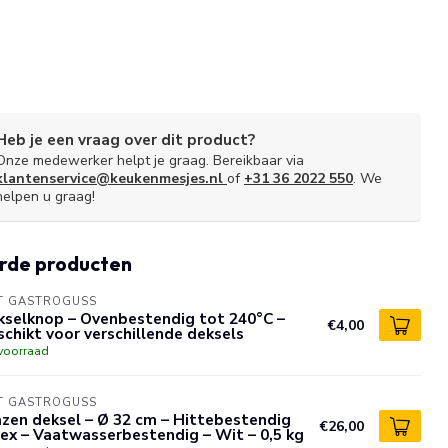
Heb je een vraag over dit product?
Onze medewerker helpt je graag. Bereikbaar via
klantenservice@keukenmesjes.nl
of
+31 36 2022 550
. We
helpen u graag!
rde producten
T GASTROGUSS
kselknop – Ovenbestendig tot 240°C –
€4,00
chikt voor verschillende deksels
voorraad
T GASTROGUSS
zen deksel – Ø 32 cm – Hittebestendig
€26,00
ex – Vaatwasserbestendig – Wit – 0,5 kg