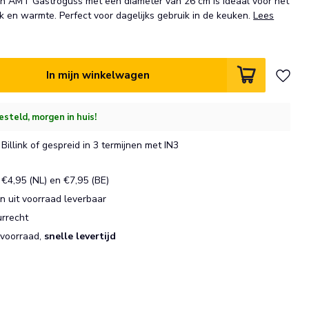
an AMT Gastroguss met een diameter van 26 cm is ideaal voor het
en warmte. Perfect voor dagelijks gebruik in de keuken.
Lees
In mijn winkelwagen
esteld, morgen in huis!
Billink of gespreid in 3 termijnen met IN3
€4,95 (NL) en €7,95 (BE)
 uit voorraad leverbaar
urrecht
 voorraad,
snelle levertijd