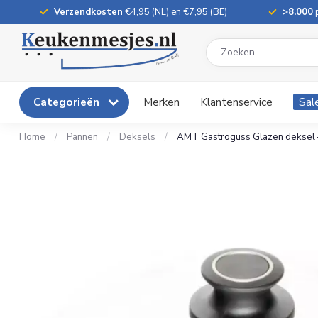
Verzendkosten
€4,95 (NL) en €7,95 (BE)
>8.000
p
Categorieën
Merken
Klantenservice
Sal
Home
/
Pannen
/
Deksels
/
AMT Gastroguss Glazen deksel –