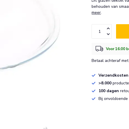
Dit glazen deksel v
behouden van smaak 
meer
.
Voor 16:00 b
Betaal achteraf met 
Verzendkosten
>8.000
producten
100 dagen
reto
Bij onvoldoende