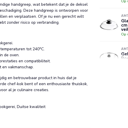
Op 
ndige handgreep, wat betekent dat je de deksel
 beschadiging. Deze handgreep is ontworpen voor
llen en verplaatsen. Of je nu een gerecht wilt
AM
Gla
ebt zonder risico op verbranding.
cm
vei
Op 
kgerei.
 temperaturen tot 240°C.
AM
Geh
in de oven.
Roe
estaties en compatibiliteit.
kn
it en vakmanschap.
Op 
dig en betrouwbaar product in huis dat je
AM
erde chef-kok bent of een enthousiaste thuiskok,
Gla
oor al je culinaire creaties.
– 
va
Op 
okgerei, Duitse kwaliteit