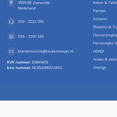
3899 BE Zeewolde
Koken & Tafe
Nederland
Pannen
Scharen
036 - 2022 550
Bloemist & Tu
Dierverzorgin
036 - 2100 160
Persoonlijke 
HENDI
klantenservice@keukenmesjes.nl
Acties & aanb
KVK nummer:
60849401
Overige
btw-nummer:
NL854086511B01