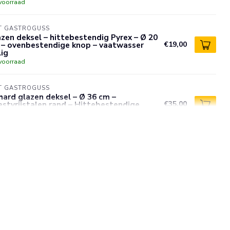
voorraad
T GASTROGUSS
zen deksel – hittebestendig Pyrex – Ø 20
 – ovenbestendige knop – vaatwasser
€19,00
lig
voorraad
T GASTROGUSS
ard glazen deksel – Ø 36 cm –
stvrijstalen rand – Hittebestendige
€35,00
op
voorraad
T GASTROGUSS
zen deksel 28 cm – hittebestendig Pyrex
ovenbestendige knop –
€24,95
atwasserbestendig
voorraad