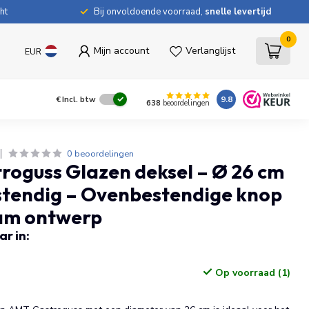
ht
Bij onvoldoende voorraad,
snelle levertijd
0
Mijn account
Verlanglijst
EUR
9.8
€
Incl. btw
638
beoordelingen
0 beoordelingen
oguss Glazen deksel – Ø 26 cm
stendig – Ovenbestendige knop
am ontwerp
r in:
Op voorraad (1)