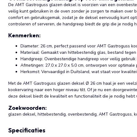
De AMT Gastroguss glazen deksel is voorzien van een ovenbeste
veilig kunt gebruiken in de oven zonder je zorgen te maken over
comfort en gebruiksgemak, zodat je de deksel eenvoudig kunt opti
controleren of serveren, de handgreep biedt de grip die je nodig h
Kenmerken:
Diameter: 26 cm, perfect passend voor AMT Gastroguss koo
Materiaal: Gemaakt van hittebestendig glas, bestand tegen
Handgreep: Ovenbestendige handgreep voor veilig gebruik 
Afmetingen: 27.0 x 27.0 x 5.0 cm, ontworpen voor optimale pr
Herkomst: Vervaardigd in Duitsland, wat staat voor kwalite
Met de AMT Gastroguss glazen deksel Ø 26 cm haal je een veelzij
kookervaring naar een hoger niveau tilt. Of je nu een doorgewint
deze deksel biedt de kwaliteit en functionaliteit die je nodig hebt v
Zoekwoorden:
glazen deksel, hittebestendig, ovenbestendig, AMT Gastroguss, ko
Specificaties