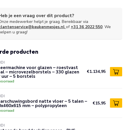
Heb je een vraag over dit product?
Onze medewerker helpt je graag. Bereikbaar via
klantenservice@keukenmesjes.nl
of
+31 36 2022 550
. We
helpen u graag!
rde producten
NDI
eermachine voor glazen – roestvast
al – microvezelborstels – 330 glazen
€1.134,95
 uur – 5 borstels
voorraad
NDI
rschuwingsbord natte vloer – 5 talen –
€15,95
0x460x615 mm – polypropyleen
voorraad
NDI