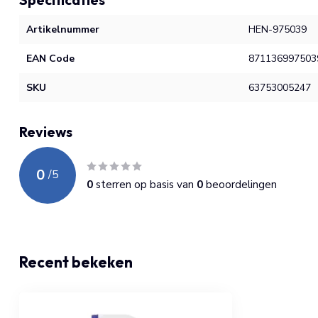
Artikelnummer
HEN-975039
EAN Code
871136997503
SKU
63753005247
Reviews
0
/
5
0
sterren op basis van
0
beoordelingen
Recent bekeken