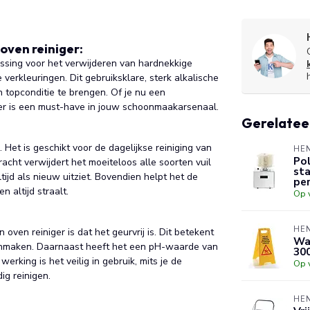
oven reiniger:
ossing voor het verwijderen van hardnekkige
verkleuringen. Dit gebruiksklare, sterk alkalische
topconditie te brengen. Of je nu een
ger is een must-have in jouw schoonmaakarsenaal.
Gerelatee
g. Het is geschikt voor de dagelijkse reiniging van
HE
Pol
acht verwijdert het moeiteloos alle soorten vuil
sta
jd als nieuw uitziet. Bovendien helpt het de
per
 altijd straalt.
Op 
HE
oven reiniger is dat het geurvrij is. Dit betekent
Waa
onmaken. Daarnaast heeft het een pH-waarde van
30
rking is het veilig in gebruik, mits je de
Op 
ig reinigen.
HE