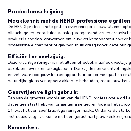
Productomschrijving
Maak kennis met de HENDI professionele grill en 
De HENDI professionele grill en oven reiniger is jouw ultieme opl
olieachtige en teerachtige aanslag, aangebrand vet en organische 
product is speciaal ontworpen om jouw keukenapparatuur weer in 
professionele chef bent of gewoon thuis graag kookt, deze reini
Efficiënt en veelzijdig:
Deze krachtige reiniger is niet alleen effectief, maar ook veelzijdi
bakplaten, ovens en afzuigkappen. Dankzij de sterke ontvettingskr
en vet, waardoor jouw keukenapparatuur langer meegaat en er alti
natuurlijke glans van oppervlakken te behouden, zodat jouw keuken
Geurvrij en veilig in gebruik:
Een van de grootste voordelen van de HENDI professionele grill en 
dat je geen last hebt van onaangename geuren tijdens het scho
14, wat het een zeer krachtige reiniger maakt. Ondanks de sterke we
instructies volgt. Zo kun je met een gerust hart jouw keuken grond
Kenmerken: