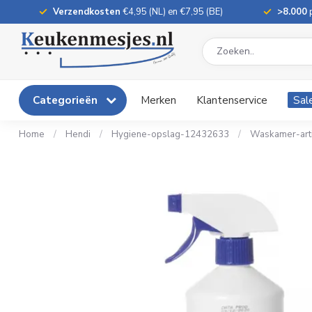
Verzendkosten
€4,95 (NL) en €7,95 (BE)
>8.000
p
Categorieën
Merken
Klantenservice
Sal
Home
/
Hendi
/
Hygiene-opslag-12432633
/
Waskamer-art