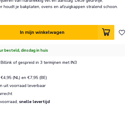
ijderen van hardnekkig vet en aanslag. Deze geurvrije,
ger houdt je bakplaten, ovens en afzuigkappen stralend schoon.
In mijn winkelwagen
ur besteld, dinsdag in huis
Billink of gespreid in 3 termijnen met IN3
€4,95 (NL) en €7,95 (BE)
 uit voorraad leverbaar
urrecht
 voorraad,
snelle levertijd