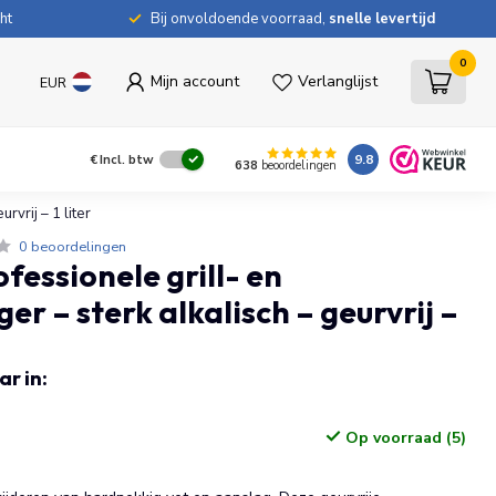
ht
Bij onvoldoende voorraad,
snelle levertijd
0
Mijn account
Verlanglijst
EUR
9.8
€
Incl. btw
638
beoordelingen
rvrij – 1 liter
0 beoordelingen
fessionele grill- en
er – sterk alkalisch – geurvrij –
r in:
Op voorraad (5)