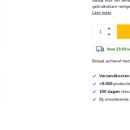
Ideaal voor het verw
gebruiksklare reini
Lees meer
.
Voor 23:59 u
Betaal achteraf met 
Verzendkosten
>8.000
producten
100 dagen
reto
Bij onvoldoende