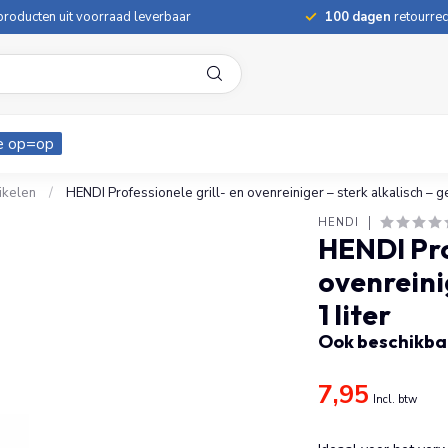
roducten uit voorraad leverbaar
100 dagen
retourrec
e op=op
ikelen
/
HENDI Professionele grill- en ovenreiniger – sterk alkalisch – geu
HENDI
HENDI Pro
ovenreinig
1 liter
Ook beschikbaa
7,95
Incl. btw