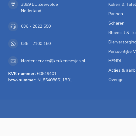
3899 BE Zeewolde
Koken & Tafe
Nederland
Pannen
Scharen
036 - 2022 550
Bloemist & Tu
Dierverzorgin
036 - 2100 160
Persoonlijke 
HENDI
klantenservice@keukenmesjes.nl
Acties & aanb
KVK nummer:
60849401
Overige
btw-nummer:
NL854086511B01