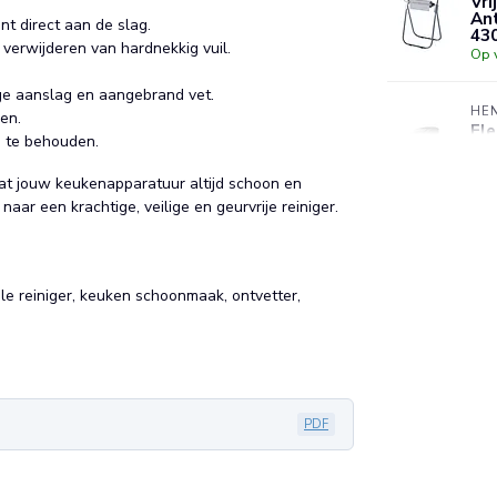
Vri
Ant
t direct aan de slag.
43
 verwijderen van hardnekkig vuil.
Op 
ige aanslag en aangebrand vet.
HE
en.
Ele
n te behouden.
bew
wi
Op 
dat jouw keukenapparatuur altijd schoon en
naar een krachtige, veilige en geurvrije reiniger.
ele reiniger, keuken schoonmaak, ontvetter,
PDF