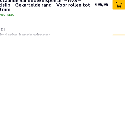
jstaande handdoekdispenser – RVS –
islip – Gekartelde rand – Voor rollen tot
€95,95
0 mm
voorraad
NDI
ktrische handendroger –
egingssensor – slagvast metalen huis –
€158,95
t – 1500W
voorraad