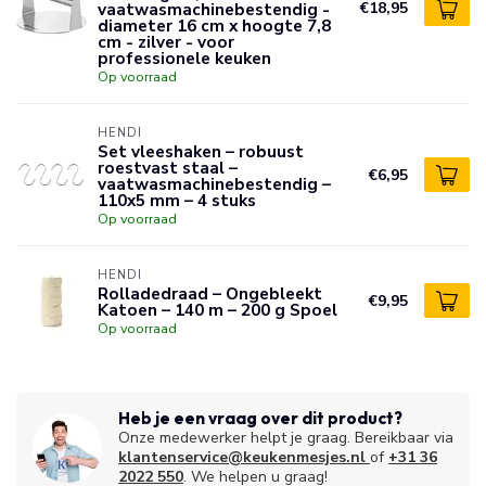
vaatwasmachinebestendig -
€18,95
diameter 16 cm x hoogte 7,8
cm - zilver - voor
professionele keuken
Op voorraad
HENDI
Set vleeshaken – robuust
roestvast staal –
€6,95
vaatwasmachinebestendig –
110x5 mm – 4 stuks
Op voorraad
HENDI
Rolladedraad – Ongebleekt
€9,95
Katoen – 140 m – 200 g Spoel
Op voorraad
Heb je een vraag over dit product?
Onze medewerker helpt je graag. Bereikbaar via
klantenservice@keukenmesjes.nl
of
+31 36
2022 550
. We helpen u graag!