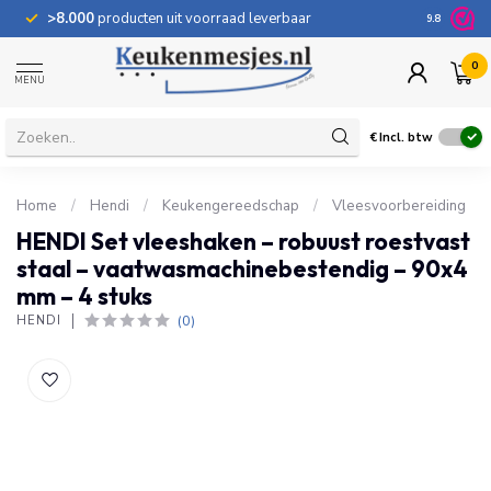
>8.000
producten uit voorraad leverbaar
100 dage
9.8
0
MENU
€
Incl. btw
Home
/
Hendi
/
Keukengereedschap
/
Vleesvoorbereiding
HENDI Set vleeshaken – robuust roestvast
staal – vaatwasmachinebestendig – 90x4
mm – 4 stuks
(0)
HENDI