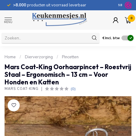
>8.000
producten uit voorraad leverbaar
100 dage
9.8
0
MENU
€
Incl. btw
Home
/
Dierverzorging
/
Pincetten
Mars Coat-King Oorhaarpincet – Roestvrij
Staal – Ergonomisch – 13 cm – Voor
Honden en Katten
(0)
MARS COAT-KING