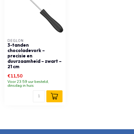
DÉGLON
3-tanden
chocoladevork –
precisie en
duurzaamheid – zwart –
21 cm
€11,50
Voor 23:59 uur besteld,
dinsdag in huis