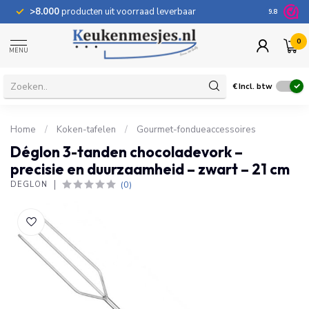
>8.000
producten uit voorraad leverbaar
100 dage
9.8
0
MENU
€
Incl. btw
Home
/
Koken-tafelen
/
Gourmet-fondueaccessoires
Déglon 3-tanden chocoladevork –
precisie en duurzaamheid – zwart – 21 cm
(0)
DÉGLON