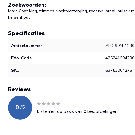
Zoekwoorden:
Mars Coat King, trimmes, vachtverzorging, roestvrij staal, huisdier
kersenhout
Specificaties
Artikelnummer
ALC-99M-1290
EAN Code
426241594290
SKU
63753004276
Reviews
0
/
5
0
sterren op basis van
0
beoordelingen