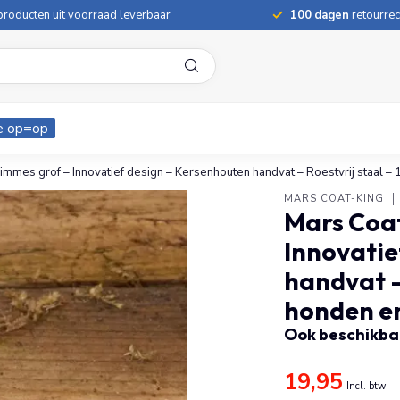
roducten uit voorraad leverbaar
100 dagen
retourrec
e op=op
immes grof – Innovatief design – Kersenhouten handvat – Roestvrij staal –
MARS COAT-KING
Mars Coa
Innovatie
handvat –
honden e
Ook beschikbaa
19,95
Incl. btw