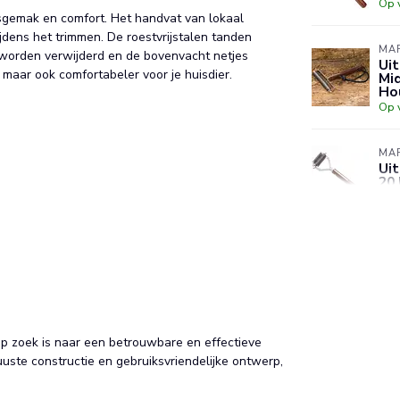
Op 
sgemak en comfort. Het handvat van lokaal
ijdens het trimmen. De roestvrijstalen tanden
MAR
f worden verwijderd en de bovenvacht netjes
Ui
 maar ook comfortabeler voor je huisdier.
Mid
Ho
Op 
MAR
Uit
20
Op 
MAR
Ui
– 
Op 
op zoek is naar een betrouwbare en effectieve
uste constructie en gebruiksvriendelijke ontwerp,