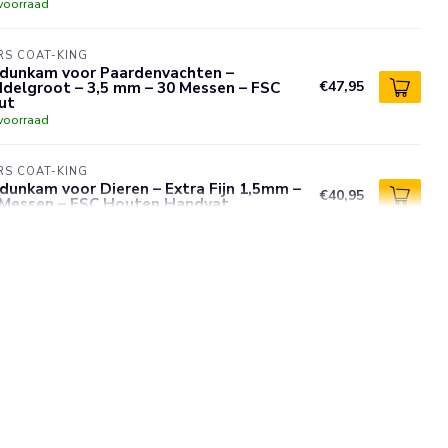
voorraad
S COAT-KING
tdunkam voor Paardenvachten –
delgroot – 3,5 mm – 30 Messen – FSC
€47,95
ut
voorraad
S COAT-KING
dunkam voor Dieren – Extra Fijn 1,5mm –
€40,95
 Messen – FSC Houten Handvat
voorraad
S COAT-KING
tdunkam voor Dierenvachten – Fijn 2,5mm
€29,95
12 Messen – Houten Handvat
voorraad