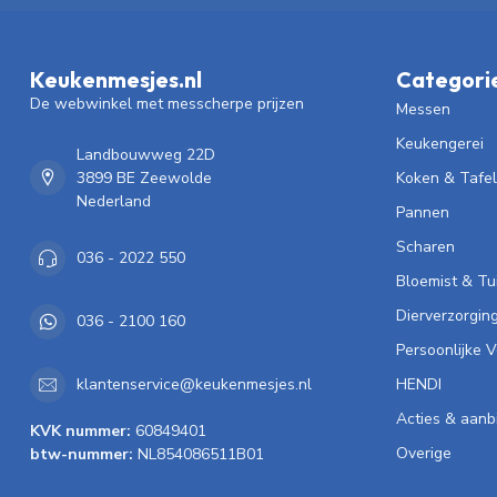
Keukenmesjes.nl
Categori
De webwinkel met messcherpe prijzen
Messen
Keukengerei
Landbouwweg 22D
3899 BE Zeewolde
Koken & Tafe
Nederland
Pannen
Scharen
036 - 2022 550
Bloemist & Tu
Dierverzorgin
036 - 2100 160
Persoonlijke 
HENDI
klantenservice@keukenmesjes.nl
Acties & aanb
KVK nummer:
60849401
Overige
btw-nummer:
NL854086511B01