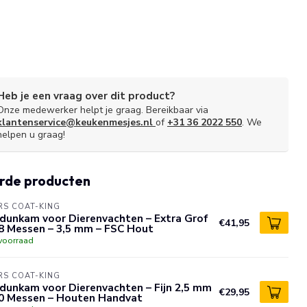
Heb je een vraag over dit product?
Onze medewerker helpt je graag. Bereikbaar via
klantenservice@keukenmesjes.nl
of
+31 36 2022 550
. We
helpen u graag!
rde producten
S COAT-KING
dunkam voor Dierenvachten – Extra Grof
€41,95
8 Messen – 3,5 mm – FSC Hout
voorraad
S COAT-KING
dunkam voor Dierenvachten – Fijn 2,5 mm
€29,95
10 Messen – Houten Handvat