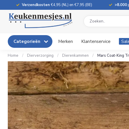
Verzendkosten
€4,95 (NL) en €7,95 (BE)
>8.000
p
Categorieën
Merken
Klantenservice
Sal
Home
/
Dierverzorging
/
Dierenkammen
/
Mars Coat-King Tr