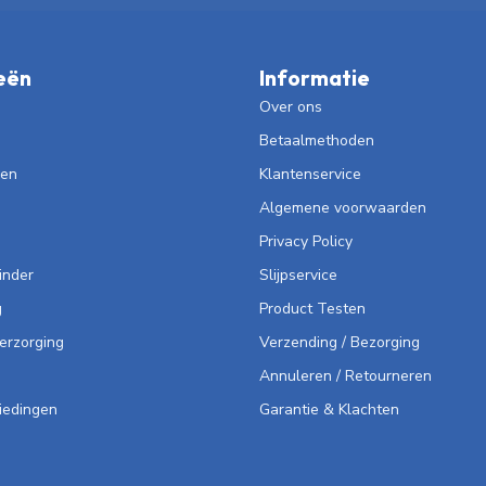
eën
Informatie
Over ons
Betaalmethoden
len
Klantenservice
Algemene voorwaarden
Privacy Policy
inder
Slijpservice
g
Product Testen
Verzorging
Verzending / Bezorging
Annuleren / Retourneren
iedingen
Garantie & Klachten