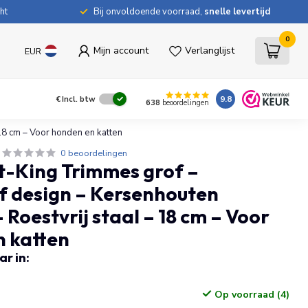
ht
Bij onvoldoende voorraad,
snelle levertijd
0
Mijn account
Verlanglijst
EUR
9.8
€
Incl. btw
638
beoordelingen
 18 cm – Voor honden en katten
0 beoordelingen
t-King Trimmes grof –
f design – Kersenhouten
 Roestvrij staal – 18 cm – Voor
n katten
r in:
Op voorraad (4)