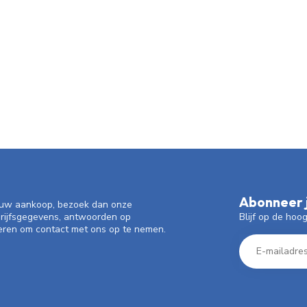
Abonneer j
f uw aankoop, bezoek dan onze
Blijf op de hoo
drijfsgegevens, antwoorden op
eren om contact met ons op te nemen.