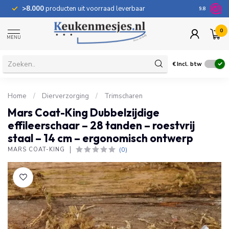
>8.000
producten uit voorraad leverbaar
100 dage
9.8
0
MENU
€
Incl. btw
Home
/
Dierverzorging
/
Trimscharen
Mars Coat-King Dubbelzijdige
effileerschaar – 28 tanden – roestvrij
staal – 14 cm – ergonomisch ontwerp
(0)
MARS COAT-KING