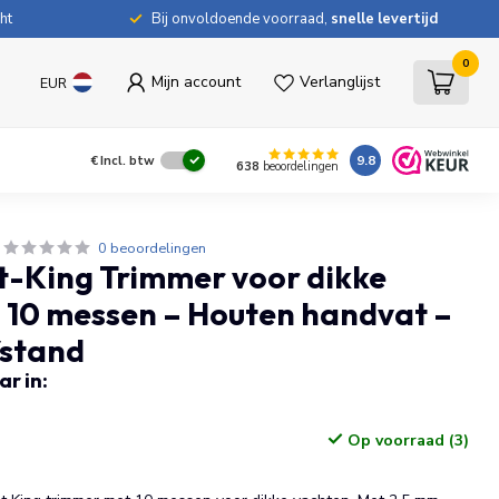
ht
Bij onvoldoende voorraad,
snelle levertijd
0
Mijn account
Verlanglijst
EUR
9.8
€
Incl. btw
638
beoordelingen
0 beoordelingen
t-King Trimmer voor dikke
 10 messen – Houten handvat –
fstand
r in:
Op voorraad (3)