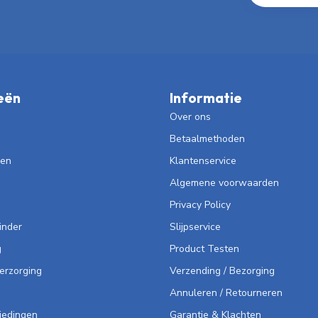
eën
Informatie
Over ons
Betaalmethoden
len
Klantenservice
Algemene voorwaarden
Privacy Policy
inder
Slijpservice
g
Product Testen
Verzorging
Verzending / Bezorging
Annuleren / Retourneren
iedingen
Garantie & Klachten