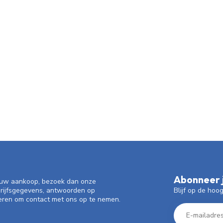
Abonneer j
f uw aankoop, bezoek dan onze
Blijf op de hoo
drijfsgegevens, antwoorden op
eren om contact met ons op te nemen.