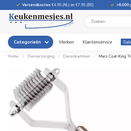
Verzendkosten
€4,95 (NL) en €7,95 (BE)
>8.000
p
Categorieën
Merken
Klantenservice
Sal
Home
/
Dierverzorging
/
Dierenkammen
/
Mars Coat-King Tr