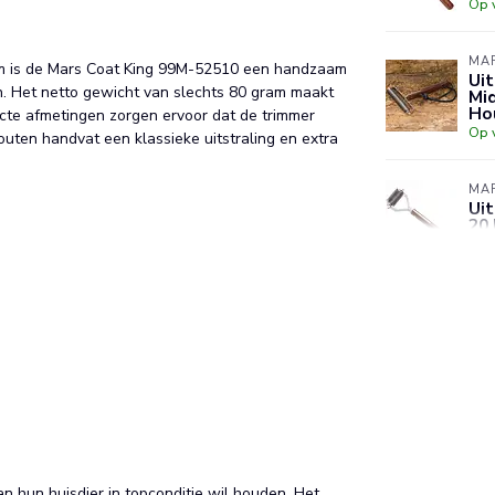
Op 
MAR
cm is de Mars Coat King 99M-52510 een handzaam
Ui
n. Het netto gewicht van slechts 80 gram maakt
Mid
Ho
pacte afmetingen zorgen ervoor dat de trimmer
Op 
outen handvat een klassieke uitstraling en extra
MAR
Uit
20
Op 
MAR
Ui
– 
Op 
n hun huisdier in topconditie wil houden. Het