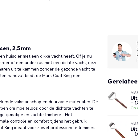
sen, 2,5 mm
n huisdier met een dikke vacht heeft. Of je nu
erder of een ander ras met een dichte vacht, deze
 haren uit te kammen zonder de gezonde vacht te
ten handvat biedt de Mars Coat King een
Gerelatee
MAR
Uit
stekende vakmanschap en duurzame materialen. De
– 1
orpen om moeiteloos door de dichtste vachten te
Op 
elijkmatige en zachte trimbeurt. Het
male controle en comfort tijdens het gebruik.
MAR
t King ideaal voor zowel professionele trimmers
Uit
– 