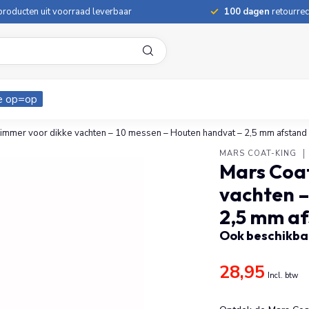
roducten uit voorraad leverbaar
100 dagen
retourrec
e op=op
immer voor dikke vachten – 10 messen – Houten handvat – 2,5 mm afstand
MARS COAT-KING
Mars Coa
vachten –
2,5 mm a
Ook beschikbaa
28,95
Incl. btw