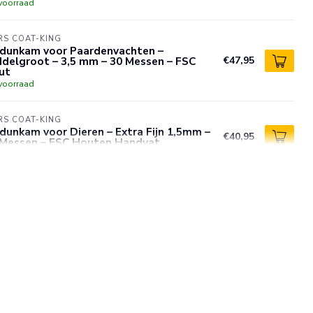
voorraad
S COAT-KING
tdunkam voor Paardenvachten –
delgroot – 3,5 mm – 30 Messen – FSC
€47,95
ut
voorraad
S COAT-KING
dunkam voor Dieren – Extra Fijn 1,5mm –
€40,95
 Messen – FSC Houten Handvat
voorraad
S COAT-KING
tdunkam voor Dierenvachten – Fijn 2,5mm
€29,95
12 Messen – Houten Handvat
voorraad