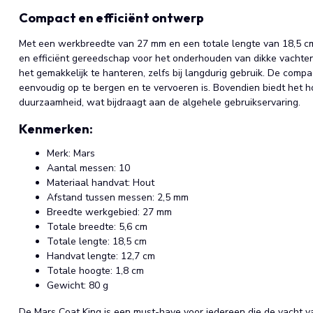
Compact en efficiënt ontwerp
Met een werkbreedte van 27 mm en een totale lengte van 18,5 
en efficiënt gereedschap voor het onderhouden van dikke vachte
het gemakkelijk te hanteren, zelfs bij langdurig gebruik. De com
eenvoudig op te bergen en te vervoeren is. Bovendien biedt het h
duurzaamheid, wat bijdraagt aan de algehele gebruikservaring.
Kenmerken:
Merk: Mars
Aantal messen: 10
Materiaal handvat: Hout
Afstand tussen messen: 2,5 mm
Breedte werkgebied: 27 mm
Totale breedte: 5,6 cm
Totale lengte: 18,5 cm
Handvat lengte: 12,7 cm
Totale hoogte: 1,8 cm
Gewicht: 80 g
De Mars Coat King is een must-have voor iedereen die de vacht va