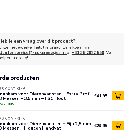
Heb je een vraag over dit product?
Onze medewerker helpt je graag. Bereikbaar via
klantenservice@keukenmesjes.nl
of
+31 36 2022 550
. We
helpen u graag!
rde producten
S COAT-KING
dunkam voor Dierenvachten – Extra Grof
€41,95
8 Messen – 3,5 mm – FSC Hout
voorraad
S COAT-KING
dunkam voor Dierenvachten – Fijn 2,5 mm
€29,95
10 Messen – Houten Handvat