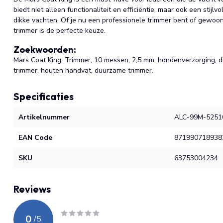
biedt niet alleen functionaliteit en efficiëntie, maar ook een stij
dikke vachten. Of je nu een professionele trimmer bent of gewoon 
trimmer is de perfecte keuze.
Zoekwoorden:
Mars Coat King, Trimmer, 10 messen, 2,5 mm, hondenverzorging, dik
trimmer, houten handvat, duurzame trimmer.
Specificaties
Artikelnummer
ALC-99M-5251
EAN Code
871990718938
SKU
63753004234
Reviews
0
/
5