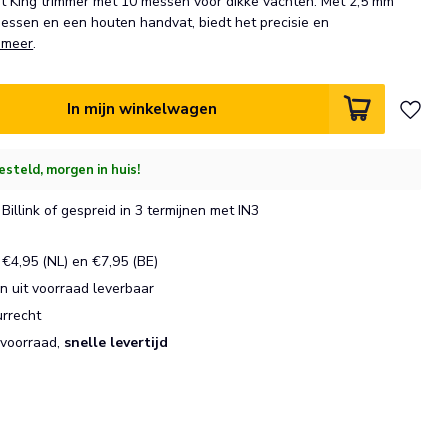
 King trimmer met 10 messen voor dikke vachten. Met 2,5 mm
essen en een houten handvat, biedt het precisie en
 meer
.
In mijn winkelwagen
esteld, morgen in huis!
Billink of gespreid in 3 termijnen met IN3
€4,95 (NL) en €7,95 (BE)
 uit voorraad leverbaar
urrecht
 voorraad,
snelle levertijd