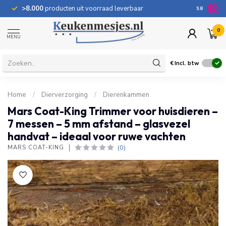
>8.000
producten uit voorraad leverbaar
100 dage
9.8
0
MENU
€
Incl. btw
Home
/
Dierverzorging
/
Dierenkammen
Mars Coat-King Trimmer voor huisdieren –
7 messen – 5 mm afstand – glasvezel
handvat – ideaal voor ruwe vachten
(0)
MARS COAT-KING