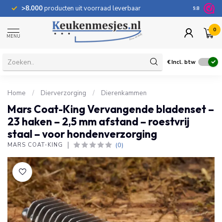
>8.000
producten uit voorraad leverbaar
100 dage
9.8
0
MENU
€
Incl. btw
Home
/
Dierverzorging
/
Dierenkammen
Mars Coat-King Vervangende bladenset –
23 haken – 2,5 mm afstand – roestvrij
staal – voor hondenverzorging
(0)
MARS COAT-KING