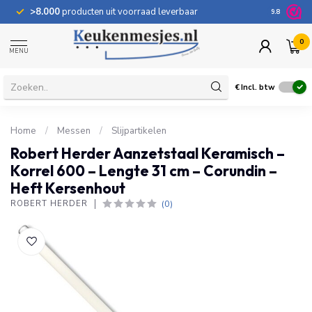
>8.000
producten uit voorraad leverbaar
100 dage
9.8
0
MENU
€
Incl. btw
Home
/
Messen
/
Slijpartikelen
Robert Herder Aanzetstaal Keramisch –
Korrel 600 – Lengte 31 cm – Corundin –
Heft Kersenhout
(0)
ROBERT HERDER