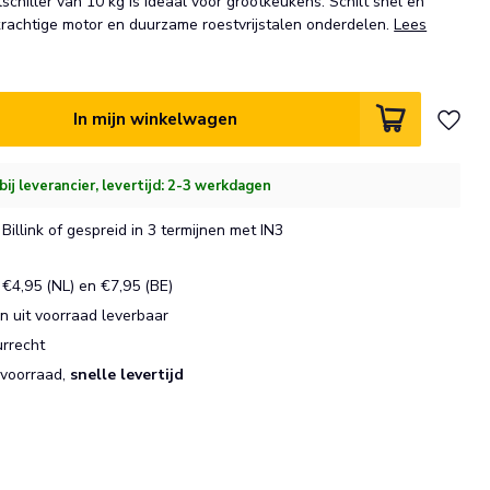
hiller van 10 kg is ideaal voor grootkeukens. Schilt snel en
 krachtige motor en duurzame roestvrijstalen onderdelen.
Lees
In mijn winkelwagen
bij leverancier, levertijd: 2-3 werkdagen
Billink of gespreid in 3 termijnen met IN3
€4,95 (NL) en €7,95 (BE)
 uit voorraad leverbaar
urrecht
 voorraad,
snelle levertijd