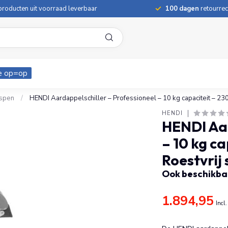
roducten uit voorraad leverbaar
100 dagen
retourrec
e op=op
aspen
/
HENDI Aardappelschiller – Professioneel – 10 kg capaciteit – 230
HENDI
HENDI Aar
– 10 kg c
Roestvrij 
Ook beschikbaa
1.894,95
Incl