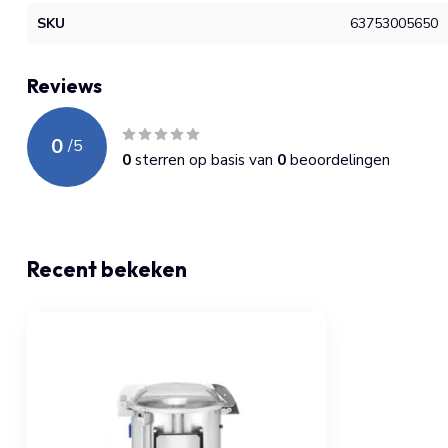
SKU
63753005650
Reviews
0
/
5
0
sterren op basis van
0
beoordelingen
Recent bekeken