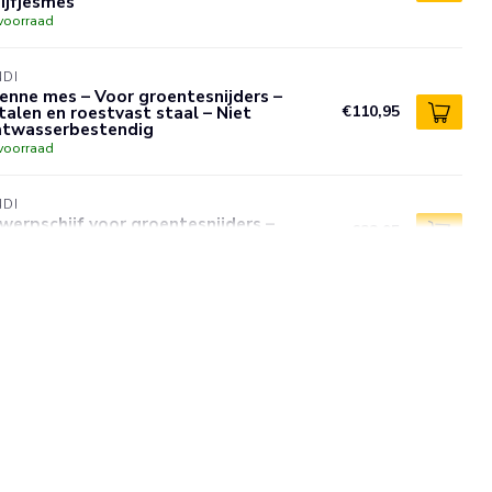
ijfjesmes
voorraad
NDI
ienne mes – Voor groentesnijders –
alen en roestvast staal – Niet
€110,95
atwasserbestendig
voorraad
NDI
werpschijf voor groentesnijders –
€22,95
20mm – Verleng de levensduur
voorraad
NDI
vy duty groentesnijder – krachtige
or – veiligheidssystemen – 5 messen
€1.261,95
luminium en roestvast staal
voorraad