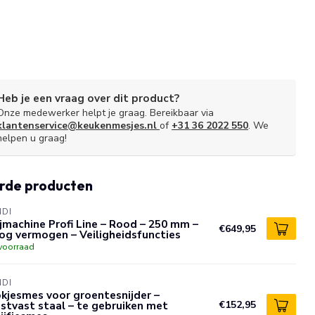
Heb je een vraag over dit product?
Onze medewerker helpt je graag. Bereikbaar via
klantenservice@keukenmesjes.nl
of
+31 36 2022 550
. We
helpen u graag!
rde producten
NDI
jmachine Profi Line – Rood – 250 mm –
€649,95
og vermogen – Veiligheidsfuncties
voorraad
NDI
kjesmes voor groentesnijder –
stvast staal – te gebruiken met
€152,95