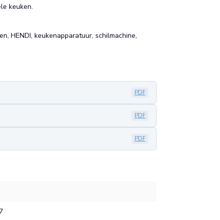
ele keuken.
uken, HENDI, keukenapparatuur, schilmachine,
PDF
PDF
PDF
7