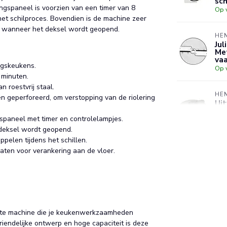
sch
gspaneel is voorzien van een timer van 8
Op 
 het schilproces. Bovendien is de machine zeer
pt wanneer het deksel wordt geopend.
HE
Jul
Met
va
ngskeukens.
Op 
 minuten.
 roestvrij staal.
HE
én geperforeerd, om verstopping van de riolering
Uit
ø2
spaneel met timer en controlelampjes.
Op 
 deksel wordt geopend.
pelen tijdens het schillen.
HE
aten voor verankering aan de vloer.
Hea
mot
– a
Op 
iënte machine die je keukenwerkzaamheden
vriendelijke ontwerp en hoge capaciteit is deze