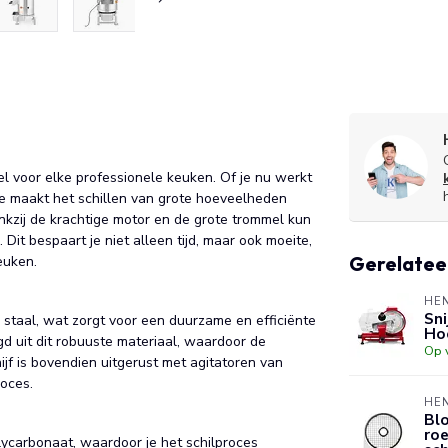
l voor elke professionele keuken. Of je nu werkt
ne maakt het schillen van grote hoeveelheden
nkzij de krachtige motor en de grote trommel kun
 Dit bespaart je niet alleen tijd, maar ook moeite,
Gerelatee
euken.
HE
Sni
 staal, wat zorgt voor een duurzame en efficiënte
Ho
gd uit dit robuuste materiaal, waardoor de
Op 
jf is bovendien uitgerust met agitatoren van
roces.
HE
Blo
roe
ycarbonaat, waardoor je het schilproces