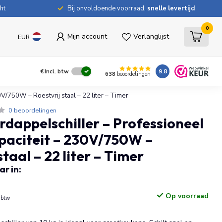
ht
Bij onvoldoende voorraad,
snelle levertijd
0
Mijn account
Verlanglijst
EUR
9.8
€
Incl. btw
638
beoordelingen
V/750W – Roestvrij staal – 22 liter – Timer
0 beoordelingen
dappelschiller – Professioneel
apaciteit – 230V/750W –
staal – 22 liter – Timer
r in:
Op voorraad
. btw