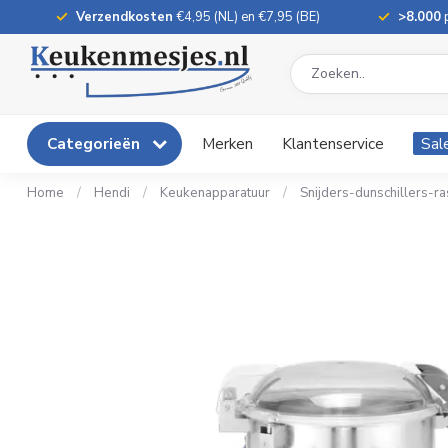
Verzendkosten
€4,95 (NL) en €7,95 (BE)
>8.000
p
Categorieën
Merken
Klantenservice
Sal
Home
/
Hendi
/
Keukenapparatuur
/
Snijders-dunschillers-r