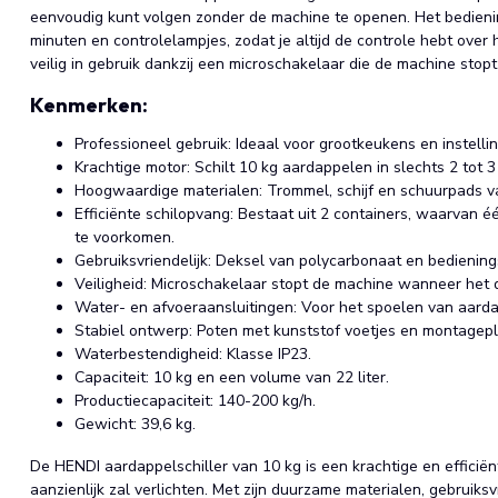
eenvoudig kunt volgen zonder de machine te openen. Het bedienin
minuten en controlelampjes, zodat je altijd de controle hebt over
veilig in gebruik dankzij een microschakelaar die de machine sto
Kenmerken:
Professioneel gebruik: Ideaal voor grootkeukens en instelli
Krachtige motor: Schilt 10 kg aardappelen in slechts 2 tot 3
Hoogwaardige materialen: Trommel, schijf en schuurpads van
Efficiënte schilopvang: Bestaat uit 2 containers, waarvan é
te voorkomen.
Gebruiksvriendelijk: Deksel van polycarbonaat en bediening
Veiligheid: Microschakelaar stopt de machine wanneer het
Water- en afvoeraansluitingen: Voor het spoelen van aardap
Stabiel ontwerp: Poten met kunststof voetjes en montagepl
Waterbestendigheid: Klasse IP23.
Capaciteit: 10 kg en een volume van 22 liter.
Productiecapaciteit: 140-200 kg/h.
Gewicht: 39,6 kg.
De HENDI aardappelschiller van 10 kg is een krachtige en effic
aanzienlijk zal verlichten. Met zijn duurzame materialen, gebruiks