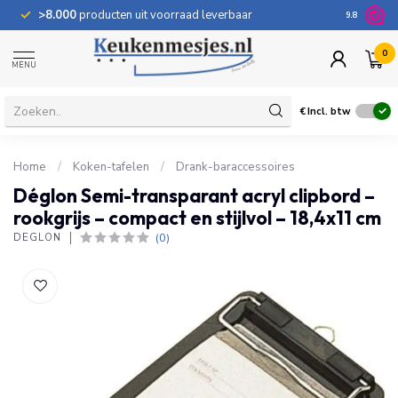
>8.000
producten uit voorraad leverbaar
100 dage
9.8
0
MENU
€
Incl. btw
Home
/
Koken-tafelen
/
Drank-baraccessoires
Déglon Semi-transparant acryl clipbord –
rookgrijs – compact en stijlvol – 18,4x11 cm
(0)
DÉGLON