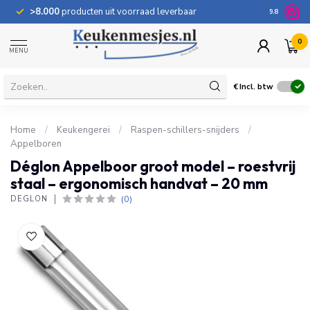
>8.000
producten uit voorraad leverbaar
100 dage
9.8
0
MENU
€
Incl. btw
Home
/
Keukengerei
/
Raspen-schillers-snijders
/
Appelboren
Déglon Appelboor groot model – roestvrij
staal – ergonomisch handvat – 20 mm
(0)
DÉGLON