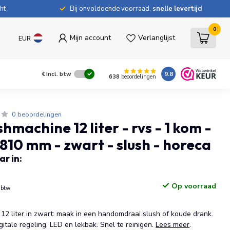
ht
Bij onvoldoende voorraad,
snelle levertijd
0
Mijn account
Verlanglijst
EUR
9.8
€
Incl. btw
638
beoordelingen
0 beoordelingen
shmachine 12 liter - rvs - 1 kom -
10 mm - zwart - slush - horeca
r in:
Op voorraad
. btw
12 liter in zwart: maak in een handomdraai slush of koude drank.
igitale regeling, LED en lekbak. Snel te reinigen.
Lees meer
.