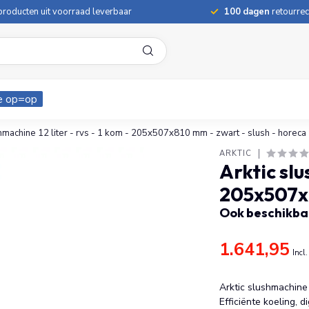
roducten uit voorraad leverbaar
100 dagen
retourrec
e op=op
hmachine 12 liter - rvs - 1 kom - 205x507x810 mm - zwart - slush - horeca
ARKTIC
Arktic slu
205x507x8
Ook beschikbaa
1.641,95
Incl
Arktic slushmachine 
Efficiënte koeling, d