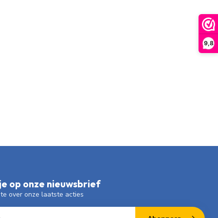
9,8
e op onze nieuwsbrief
gte over onze laatste acties