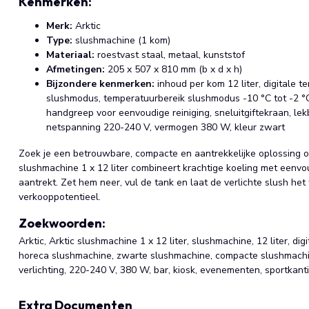
Kenmerken:
Merk:
Arktic
Type:
slushmachine (1 kom)
Materiaal:
roestvast staal, metaal, kunststof
Afmetingen:
205 x 507 x 810 mm (b x d x h)
Bijzondere kenmerken:
inhoud per kom 12 liter, digitale 
slushmodus, temperatuurbereik slushmodus -10 °C tot -2 °C,
handgreep voor eenvoudige reiniging, sneluitgiftekraan, lek
netspanning 220-240 V, vermogen 380 W, kleur zwart
Zoek je een betrouwbare, compacte en aantrekkelijke oplossing o
slushmachine 1 x 12 liter combineert krachtige koeling met eenv
aantrekt. Zet hem neer, vul de tank en laat de verlichte slush h
verkooppotentieel.
Zoekwoorden:
Arktic, Arktic slushmachine 1 x 12 liter, slushmachine, 12 liter, di
horeca slushmachine, zwarte slushmachine, compacte slushmachine
verlichting, 220-240 V, 380 W, bar, kiosk, evenementen, sportkant
Extra Documenten