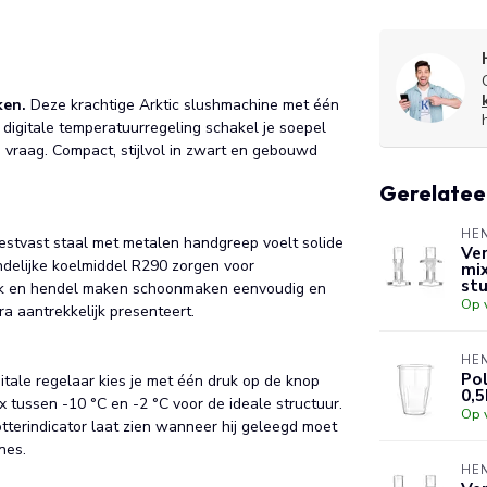
ken.
Deze krachtige Arktic slushmachine met één
e digitale temperatuurregeling schakel je soepel
e vraag. Compact, stijlvol in zwart en gebouwd
Gerelatee
HE
estvast staal met metalen handgreep voelt solide
Ve
ndelijke koelmiddel R290 zorgen voor
mix
st
ank en hendel maken schoonmaken eenvoudig en
Op 
ra aantrekkelijk presenteert.
HE
Po
itale regelaar kies je met één druk op de knop
0,
 tussen -10 °C en -2 °C voor de ideale structuur.
Op 
lotterindicator laat zien wanneer hij geleegd moet
nes.
HE