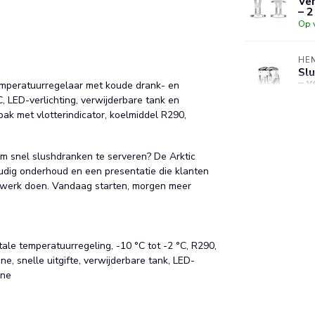
Ver
– 2
Op 
HE
Slu
– v
temperatuurregelaar met koude drank- en
te
 LED-verlichting, verwijderbare tank en
Op 
bak met vlotterindicator, koelmiddel R290,
HE
Roe
m snel slushdranken te serveren? De Arktic
Ø1
oudig onderhoud en een presentatie die klanten
va
et werk doen. Vandaag starten, morgen meer
Op 
gitale temperatuurregeling, -10 °C tot -2 °C, R290,
, snelle uitgifte, verwijderbare tank, LED-
ine