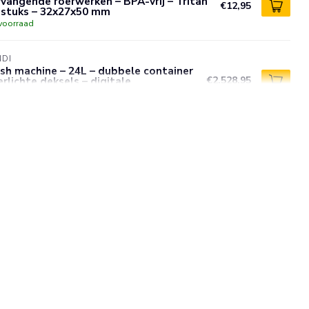
vangende roerwerken – BPA-vrij – Tritan
€12,95
 stuks – 32x27x50 mm
voorraad
NDI
sh machine – 24L – dubbele container
erlichte deksels – digitale
€2.528,95
mperatuurregeling
voorraad
NDI
stvast stalen milkshakebeker – 0,5L –
13x(H)160mm –
€21,95
atwasmachinebestendig
voorraad