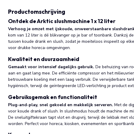
Productomschrijving
Ontdek de Arktic slushmachine 1 x 12 liter
Verhoog je omzet met ijskoude, onweerstaanbare slushdran
kom van 12 liter is dé blikvanger op je bar of toonbank. Dankzij d
tussen koude drank en slush, zodat je moeiteloos inspeelt op elk
voor drukke horeca-omgevingen.
Kwaliteit en duurzaamheid
Gemaakt voor intensief dagelijks gebruik.
De behuizing van ro
aan en gaat lang mee. De efficiënte compressor en het milieuvrie
betrouwbare koeling met een laag verbruik. De verwijderbare t
hygiënisch, terwijl de geïntegreerde LED‑verlichting je product ext
Gebruiksgemak en functionaliteit
Plug-and-play, snel gekoeld en makkelijk serveren.
Met de dig
voor koude drank of slush. In slushmodus houdt de machine de mix
De sneluitgiftekraan tapt vlot en drupvrij, terwijl de lekbak met v
worden. Perfect voor horeca, kiosken, evenementen en sportkanti