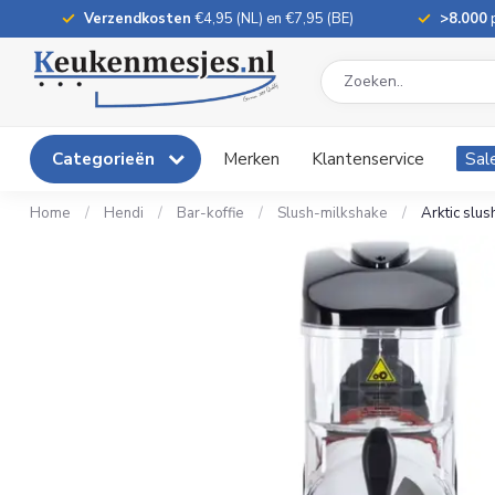
Verzendkosten
€4,95 (NL) en €7,95 (BE)
>8.000
p
Categorieën
Merken
Klantenservice
Sal
Home
/
Hendi
/
Bar-koffie
/
Slush-milkshake
/
Arktic slus