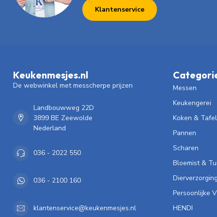
Klantenservice
Keukenmesjes.nl
Categori
De webwinkel met messcherpe prijzen
Messen
Keukengerei
Landbouwweg 22D
3899 BE Zeewolde
Koken & Tafe
Nederland
Pannen
Scharen
036 - 2022 550
Bloemist & Tu
Dierverzorgin
036 - 2100 160
Persoonlijke 
HENDI
klantenservice@keukenmesjes.nl