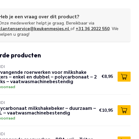
Heb je een vraag over dit product?
Onze medewerker helpt je graag. Bereikbaar via
klantenservice@keukenmesjes.nl
of
+31 36 2022 550
. We
helpen u graag!
rde producten
NDI
rvangende roerwerken voor milkshake
ers – enkel en dubbel – polycarbonaat – 2
€8,95
uks – vaatwasmachinebestendig
voorraad
NDI
lycarbonaat milkshakebeker – duurzaam –
€10,95
5L – vaatwasmachinebestendig
voorraad
NDI