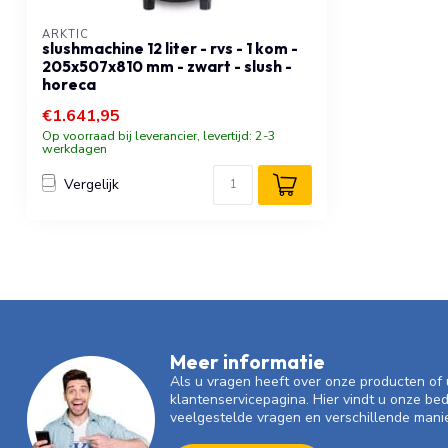
ARKTIC
slushmachine 12 liter - rvs - 1 kom -
205x507x810 mm - zwart - slush -
horeca
€1.641,95
Op voorraad bij leverancier, levertijd: 2-3
werkdagen
Vergelijk
Meer informatie
Als u vragen heeft over onze producten o
klantenservicepagina. Hier vindt u onze be
veelgestelde vragen en verschillende mani