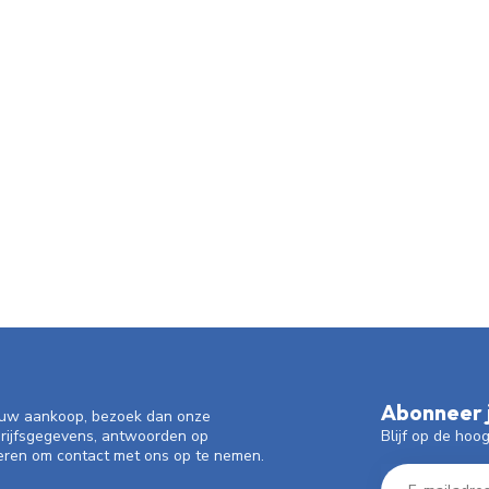
Abonneer j
f uw aankoop, bezoek dan onze
Blijf op de hoo
drijfsgegevens, antwoorden op
eren om contact met ons op te nemen.