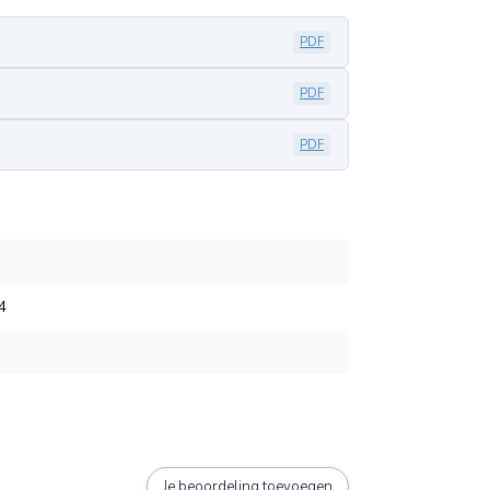
PDF
PDF
PDF
4
Je beoordeling toevoegen