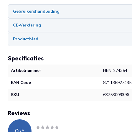
Gebruikershandleiding
CE-Verklaring
Productblad
Specificaties
Artikelnummer
HEN-274354
EAN Code
871136927435
SKU
63753009396
Reviews
0
/
5