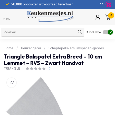
>8.000
producten uit voorraad leverbaar
100 dage
9.8
0
MENU
€
Incl. btw
Home
/
Keukengerei
/
Scheplepels-schuimspanen-gardes
Triangle Bakspatel Extra Breed – 10 cm
Lemmet – RVS – Zwart Handvat
(0)
TRIANGLE