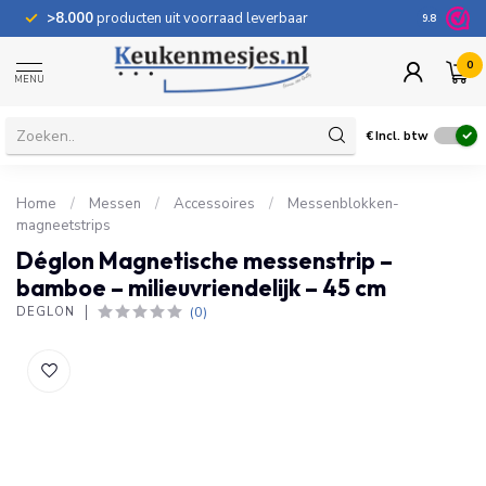
>8.000
producten uit voorraad leverbaar
100 dage
9.8
0
MENU
€
Incl. btw
Home
/
Messen
/
Accessoires
/
Messenblokken-
magneetstrips
Déglon Magnetische messenstrip –
bamboe – milieuvriendelijk – 45 cm
(0)
DÉGLON