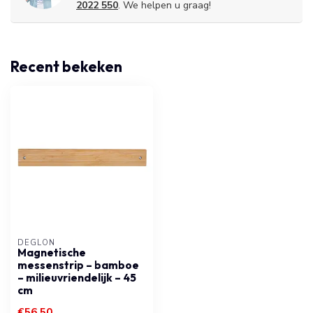
2022 550
. We helpen u graag!
Recent bekeken
DÉGLON
Magnetische
messenstrip – bamboe
– milieuvriendelijk – 45
cm
€56,50