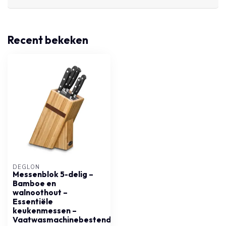
Recent bekeken
DÉGLON
Messenblok 5-delig –
Bamboe en
walnoothout –
Essentiële
keukenmessen –
Vaatwasmachinebestendig