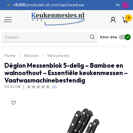
>8.000
producten uit voorraad leverbaar
100 dage
9.8
0
MENU
€
Incl. btw
Home
/
Messen
/
Messensets
Déglon Messenblok 5-delig – Bamboe en
walnoothout – Essentiële keukenmessen –
Vaatwasmachinebestendig
(0)
DÉGLON