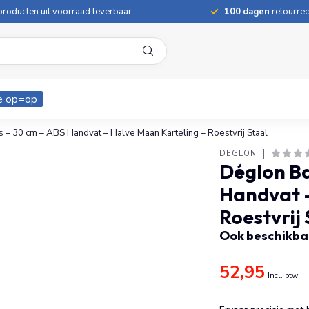
roducten uit voorraad leverbaar
100 dagen
retourrec
e op=op
 30 cm – ABS Handvat – Halve Maan Karteling – Roestvrij Staal
DÉGLON
Déglon B
Handvat –
Roestvrij
Ook beschikbaa
52,95
Incl. btw