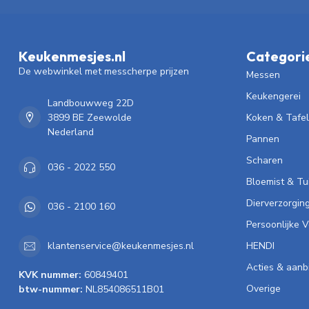
Keukenmesjes.nl
Categori
De webwinkel met messcherpe prijzen
Messen
Keukengerei
Landbouwweg 22D
3899 BE Zeewolde
Koken & Tafe
Nederland
Pannen
Scharen
036 - 2022 550
Bloemist & Tu
Dierverzorgin
036 - 2100 160
Persoonlijke 
HENDI
klantenservice@keukenmesjes.nl
Acties & aanb
KVK nummer:
60849401
Overige
btw-nummer:
NL854086511B01