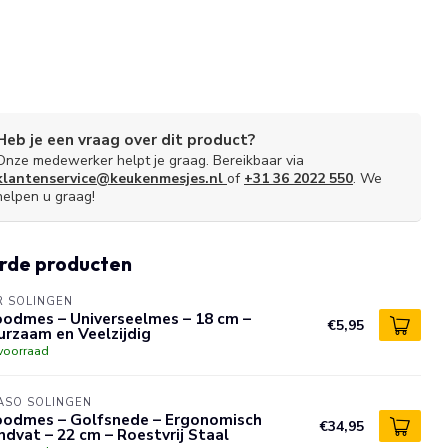
Heb je een vraag over dit product?
Onze medewerker helpt je graag. Bereikbaar via
klantenservice@keukenmesjes.nl
of
+31 36 2022 550
. We
helpen u graag!
rde producten
R SOLINGEN
oodmes – Universeelmes – 18 cm –
€5,95
rzaam en Veelzijdig
voorraad
ASO SOLINGEN
oodmes – Golfsnede – Ergonomisch
€34,95
dvat – 22 cm – Roestvrij Staal