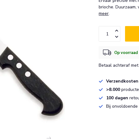
Ervaar precisie met
brioche. Duurzaam,
meer
.
Op voorraad 
Betaal achteraf met 
Verzendkosten
>8.000
producten
100 dagen
reto
Bij onvoldoende