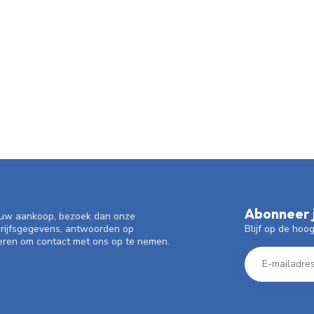
Abonneer j
f uw aankoop, bezoek dan onze
Blijf op de hoo
drijfsgegevens, antwoorden op
eren om contact met ons op te nemen.