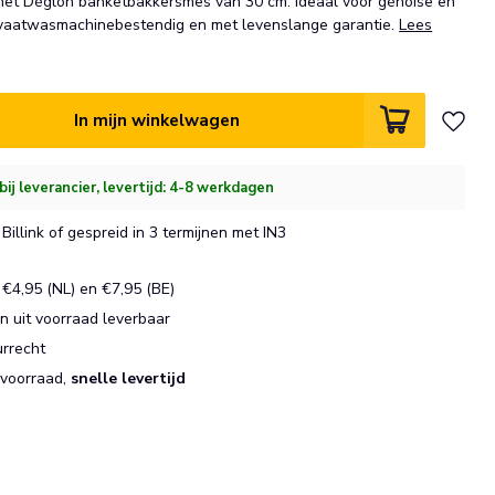
 het Déglon banketbakkersmes van 30 cm. Ideaal voor génoise en
 vaatwasmachinebestendig en met levenslange garantie.
Lees
In mijn winkelwagen
bij leverancier, levertijd: 4-8 werkdagen
Billink of gespreid in 3 termijnen met IN3
€4,95 (NL) en €7,95 (BE)
 uit voorraad leverbaar
urrecht
 voorraad,
snelle levertijd