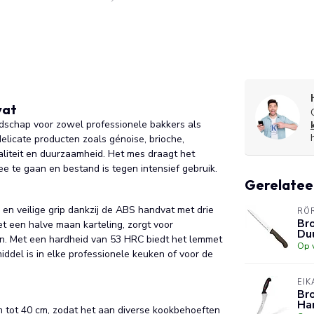
vat
schap voor zowel professionele bakkers als
elicate producten zoals génoise, brioche,
aliteit en duurzaamheid. Het mes draagt het
 te gaan en bestand is tegen intensief gebruik.
Gerelatee
n veilige grip dankzij de ABS handvat met drie
RÖ
Br
t een halve maan karteling, zorgt voor
Duu
n. Met een hardheid van 53 HRC biedt het lemmet
Op 
iddel is in elke professionele keuken of voor de
EIK
Br
Han
cm tot 40 cm, zodat het aan diverse kookbehoeften