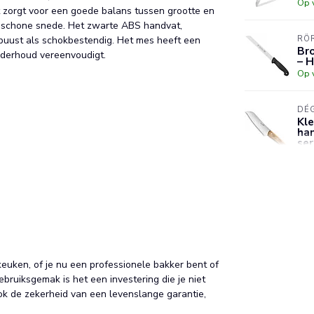
Op 
 zorgt voor een goede balans tussen grootte en
n schone snede. Het zwarte ABS handvat,
obuust als schokbestendig. Het mes heeft een
RÖ
Br
nderhoud vereenvoudigt.
– 
Op 
DÉ
Kle
han
ser
Op 
RÖ
Br
Op 
uken, of je nu een professionele bakker bent of
bruiksgemak is het een investering die je niet
ook de zekerheid van een levenslange garantie,