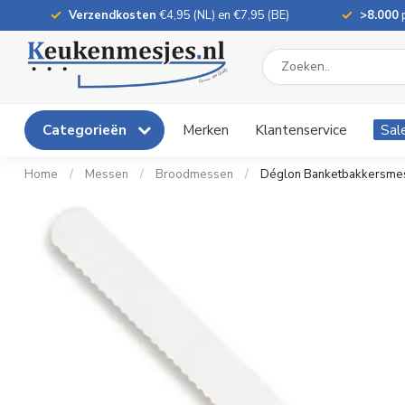
Verzendkosten
€4,95 (NL) en €7,95 (BE)
>8.000
p
Categorieën
Merken
Klantenservice
Sal
Home
/
Messen
/
Broodmessen
/
Déglon Banketbakkersmes –