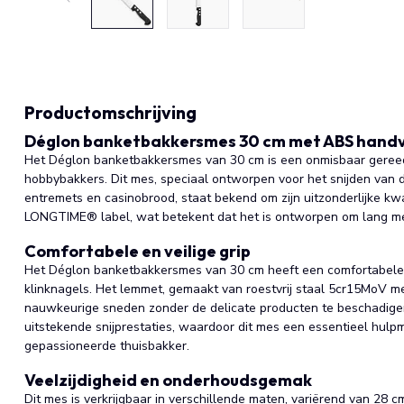
Productomschrijving
Déglon banketbakkersmes 30 cm met ABS hand
Het Déglon banketbakkersmes van 30 cm is een onmisbaar gereed
hobbybakkers. Dit mes, speciaal ontworpen voor het snijden van d
entremets en casinobrood, staat bekend om zijn uitzonderlijke kw
LONGTIME® label, wat betekent dat het is ontworpen om lang mee
Comfortabele en veilige grip
Het Déglon banketbakkersmes van 30 cm heeft een comfortabele e
klinknagels. Het lemmet, gemaakt van roestvrij staal 5cr15MoV me
nauwkeurige sneden zonder de delicate producten te beschadige
uitstekende snijprestaties, waardoor dit mes een essentieel hulpm
gepassioneerde thuisbakker.
Veelzijdigheid en onderhoudsgemak
Dit mes is verkrijgbaar in verschillende maten, variërend van 28 