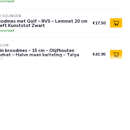
voorraad
R SOLINGEN
oodmes met Golf – RVS – Lemmet 20 cm
€17,50
Heft Kunststof Zwart
voorraad
GLON
in broodmes – 15 cm – Olijfhouten
dvat – Halve maan karteling – Taïga
€43,95
ie
voorraad
R SOLINGEN
oodmes – Universeelmes – Rood – 18 cm
€5,95
voorraad