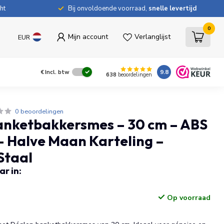
ht
Bij onvoldoende voorraad,
snelle levertijd
0
Mijn account
Verlanglijst
EUR
9.8
€
Incl. btw
638
beoordelingen
0 beoordelingen
anketbakkersmes – 30 cm – ABS
 Halve Maan Karteling –
 Staal
r in:
Op voorraad