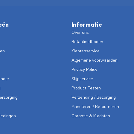
eën
Informatie
Over ons
Betaalmethoden
len
Klantenservice
Algemene voorwaarden
Privacy Policy
inder
Slijpservice
g
Product Testen
Verzorging
Verzending / Bezorging
Annuleren / Retourneren
iedingen
Garantie & Klachten