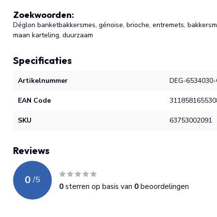
Zoekwoorden:
Déglon banketbakkersmes, génoise, brioche, entremets, bakkersmes
maan karteling, duurzaam
Specificaties
Artikelnummer
DEG-6534030-
EAN Code
311858165530
SKU
63753002091
Reviews
0
/
5
0
sterren op basis van
0
beoordelingen