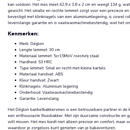
kan voldoen. Het mes meet 42,9 x 3,8 x 2 cm en weegt 134 g, wat
gewicht. Het smalle en rechte lemmet zorgt voor een precieze e
bevestigd met klinknagels van een aluminiumlegering, is zowel r
levenslange garantie en is vaatwasmachinebestendig, wat het o
Kenmerken:
Merk: Déglon
Lengte lemmet: 30 cm
Materiaal lemmet: 5cr15MoV roestvrij staal
Hardheid: 53 HRC
Type lemmet: Smal en recht met kleine kartels
Materiaal handvat: ABS
Kleur handvat: Zwart
Klinknagels: Aluminium legering
Onderhoud: Vaatwasmachinebestendig
Garantie: Levenslang
Het Déglon banketbakkersmes is een betrouwbare partner in de ke
een enthousiaste thuisbakker. Met zijn duurzame constructie en ge
wilt missen. Het mes biedt niet alleen precisie en comfort, maar 
waardoor je zorgeloos kunt genieten van je bakavonturen.