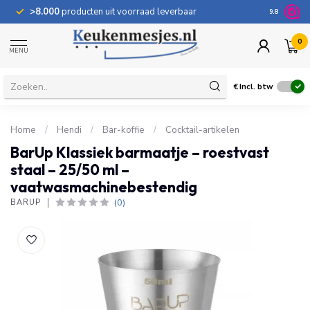
>8.000
producten uit voorraad leverbaar
100 dage
9.8
0
MENU
€
Incl. btw
Home
/
Hendi
/
Bar-koffie
/
Cocktail-artikelen
BarUp Klassiek barmaatje – roestvast
staal – 25/50 ml –
vaatwasmachinebestendig
(0)
BARUP