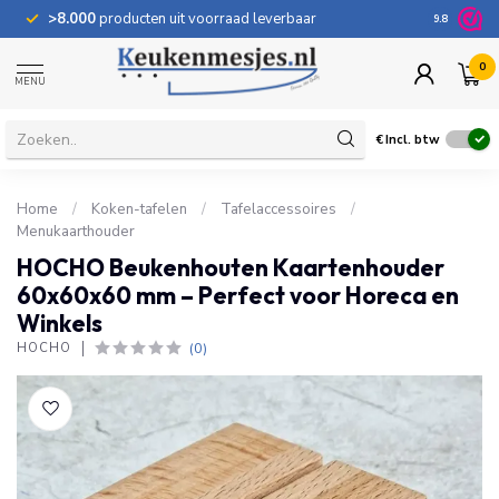
>8.000
producten uit voorraad leverbaar
100 dage
9.8
0
MENU
€
Incl. btw
Home
/
Koken-tafelen
/
Tafelaccessoires
/
Menukaarthouder
HOCHO Beukenhouten Kaartenhouder
60x60x60 mm – Perfect voor Horeca en
Winkels
(0)
HOCHO